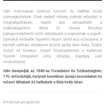
Idén márciusban számos koncert és kiállítás közül
csemegézhetünk. Ezek mellett néhány patinás előadást is
meghallgathatunk, hiszen újra látogatható a
szabadegyetem, illetve Dr. Hevesi Krisztina
párkapcsolatokról szóló előadására is kaphatóak a jegyek.
Operákat kedvelők figyelem, hiszen ismét lesz rockopera, a
kiemelt színházi előadások között pedig Ábel Anita, Szabó
Győző és Kerekes József főszereplésével a Kellemes
Húsvéti Ünnepeket című előadás, Kapitány Iván
rendezésével.
Idén ünnepeljük az 1848-as Forradalom és Szabadságharc
170. évfordulóját, melynek keretében ünnepi beszédeket és
műsort láthatunk és hallhatunk a Béla király téren.
A márciusi programok: