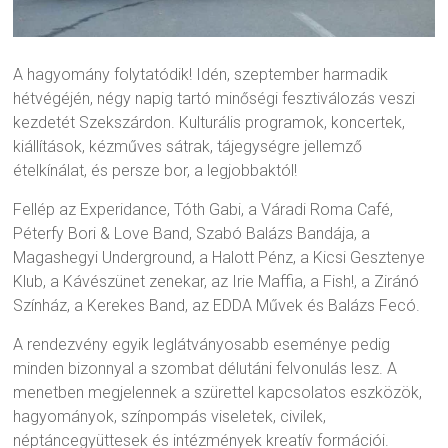
A hagyomány folytatódik! Idén, szeptember harmadik
hétvégéjén, négy napig tartó minőségi fesztiválozás veszi
kezdetét Szekszárdon. Kulturális programok, koncertek,
kiállítások, kézműves sátrak, tájegységre jellemző
ételkínálat, és persze bor, a legjobbaktól!
Fellép az Experidance, Tóth Gabi, a Váradi Roma Café,
Péterfy Bori & Love Band, Szabó Balázs Bandája, a
Magashegyi Underground, a Halott Pénz, a Kicsi Gesztenye
Klub, a Kávészünet zenekar, az Irie Maffia, a Fish!, a Ziránó
Színház, a Kerekes Band, az EDDA Művek és Balázs Fecó.
A rendezvény egyik leglátványosabb eseménye pedig
minden bizonnyal a szombat délutáni felvonulás lesz. A
menetben megjelennek a szürettel kapcsolatos eszközök,
hagyományok, színpompás viseletek, civilek,
néptáncegyüttesek és intézmények kreatív formációi.