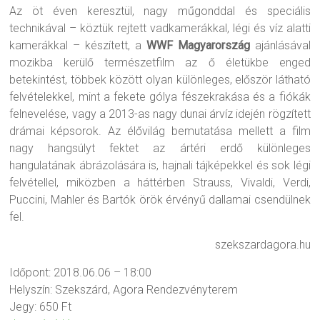
Az öt éven keresztül, nagy műgonddal és speciális
technikával – köztük rejtett vadkamerákkal, légi és víz alatti
kamerákkal – készített, a
WWF Magyarország
ajánlásával
mozikba kerülő természetfilm az ő életükbe enged
betekintést, többek között olyan különleges, először látható
felvételekkel, mint a fekete gólya fészekrakása és a fiókák
felnevelése, vagy a 2013-as nagy dunai árvíz idején rögzített
drámai képsorok. Az élővilág bemutatása mellett a film
nagy hangsúlyt fektet az ártéri erdő különleges
hangulatának ábrázolására is, hajnali tájképekkel és sok légi
felvétellel, miközben a háttérben Strauss, Vivaldi, Verdi,
Puccini, Mahler és Bartók örök érvényű dallamai csendülnek
fel.
szekszardagora.hu
Időpont: 2018.06.06 – 18:00
Helyszín: Szekszárd, Agora Rendezvényterem
Jegy: 650 Ft