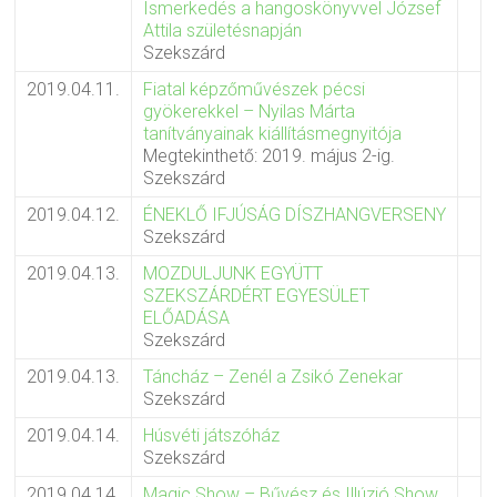
Ismerkedés a hangoskönyvvel József
Attila születésnapján
Szekszárd
2019.04.11.
Fiatal képzőművészek pécsi
gyökerekkel – Nyilas Márta
tanítványainak kiállításmegnyitója
Megtekinthető: 2019. május 2-ig.
Szekszárd
2019.04.12.
ÉNEKLŐ IFJÚSÁG DÍSZHANGVERSENY
Szekszárd
2019.04.13.
MOZDULJUNK EGYÜTT
SZEKSZÁRDÉRT EGYESÜLET
ELŐADÁSA
Szekszárd
2019.04.13.
Táncház – Zenél a Zsikó Zenekar
Szekszárd
2019.04.14.
Húsvéti játszóház
Szekszárd
2019.04.14.
Magic Show – Bűvész és Illúzió Show