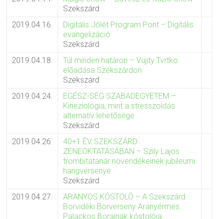
Szekszárd
2019.04.16.
Digitális Jólét Program Pont – Digitális
evangelizáció
Szekszárd
2019.04.18.
Túl minden határon – Vujity Tvrtko
előadása Szekszárdon
Szekszárd
2019.04.24.
EGÉSZ-SÉG SZABADEGYETEM –
Kineziológia, mint a stresszoldás
alternatív lehetősége
Szekszárd
2019.04.26.
40+1 ÉV SZEKSZÁRD
ZENEOKTATÁSÁBAN – Szily Lajos
trombitatanár növendékeinek jubileumi
hangversenye
Szekszárd
2019.04.27.
ARANYOS KÓSTOLÓ – A Szekszárd
Borvidéki Borverseny Aranyérmes
Palackos Borainak kóstolója