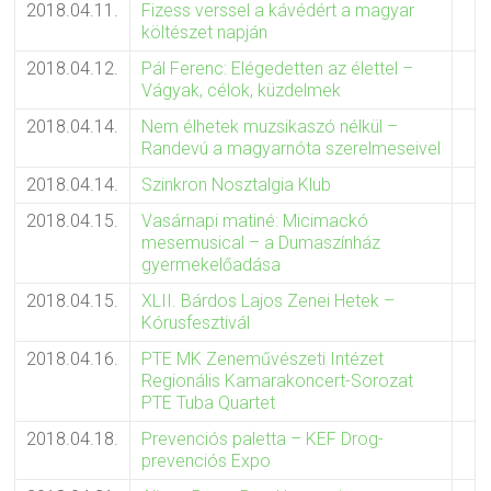
2018.04.11.
Fizess verssel a kávédért a magyar
költészet napján
2018.04.12.
Pál Ferenc: Elégedetten az élettel –
Vágyak, célok, küzdelmek
2018.04.14.
Nem élhetek muzsikaszó nélkül –
Randevú a magyarnóta szerelmeseivel
2018.04.14.
Szinkron Nosztalgia Klub
2018.04.15.
Vasárnapi matiné: Micimackó
mesemusical – a Dumaszínház
gyermekelőadása
2018.04.15.
XLII. Bárdos Lajos Zenei Hetek –
Kórusfesztivál
2018.04.16.
PTE MK Zeneművészeti Intézet
Regionális Kamarakoncert-Sorozat
PTE Tuba Quartet
2018.04.18.
Prevenciós paletta – KEF Drog-
prevenciós Expo