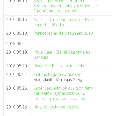
2018.05.15.
Szekszárdi Művészettörténeti
Szabadegyetem: Magyar Művészek
Európában – VII. előadás
2018.05.16.
Párizs hídjai monomusical – Pódium
bérlet III. előadás
2018.05.18.
Pünkösdi Hal- és Vadünnep 2018.
–
2018.05.21.
2018.05.19.
Páva Gála – Zenél Szalonna és
Bandája
2018.05.20.
Ringató – Ezer család énekel
2018.05.24.
Kiállítás Lego alkotásokból
Megtekinthető: május 27-ig.
2018.05.26.
Legények, leányok gyújtson fényt
ceruzátok rajzpályázat 2018 –
eredményhirdetés és vetítés
2018.05.26.
Háry János Mesefesztivál
–