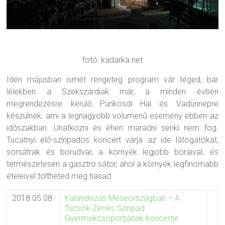
fotó: kadarka.net
Idén májusban ismét rengeteg program vár téged, bár
lélekben a Szekszárdiak már, a minden évben
megrendezésre kerülő Pünkösdi Hal és Vadünnepre
készülnek, ami a legnagyobb volumenű esemény ebben az
időszakban. Unatkozni és éhen maradni senki nem fog.
Tucatnyi élő-színpados koncert várja az ide látogatókat,
sörsátrak és borudvar, a környék legjobb boraival, és
természetesen a gasztro sátor, ahol a környék legfinomabb
ételeivel töltheted meg hasad.
2018.05.08.
Kalandozás Meseországban – A
Tücsök Zenés Színpad
Gyermekcsoportjának koncertje