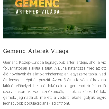
Gemenc: Árterek Világa
Gemenc Közép-Európa legnagyobb ártéri erdeje, ahol a víz
folyamatosan alakítja a tájat. A Duna határozza meg az ott
élő növények és állatok mindennapjait: egyszerre táplál, véd
és fenyeget, épít és pusztít. Az erdő és a folyó találkozása
kitűnő élőhelyet biztosít lakóinak: a gemenci ártéri erdő
szarvascsordák, vaddisznókondák, sasok, sakálok, hódok,
gémek, jégmadarak mellett a védett fekete gólyák egyik
legnagyobb populációjának ad otthont.