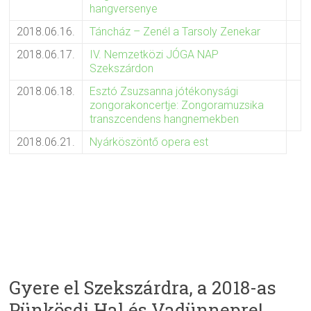
hangversenye
2018.06.16.
Táncház – Zenél a Tarsoly Zenekar
2018.06.17.
IV. Nemzetközi JÓGA NAP
Szekszárdon
2018.06.18.
Esztó Zsuzsanna jótékonysági
zongorakoncertje: Zongoramuzsika
transzcendens hangnemekben
2018.06.21.
Nyárköszöntő opera est
Gyere el Szekszárdra, a 2018-as
Pünkösdi Hal és Vadünnepre!