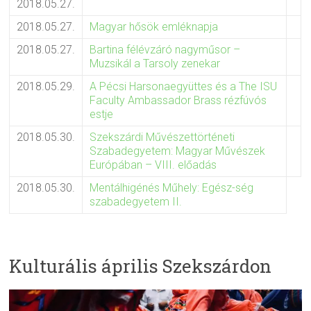
2018.05.27.
2018.05.27.
Magyar hősök emléknapja
2018.05.27.
Bartina félévzáró nagyműsor –
Muzsikál a Tarsoly zenekar
2018.05.29.
A Pécsi Harsonaegyüttes és a The ISU
Faculty Ambassador Brass rézfúvós
estje
2018.05.30.
Szekszárdi Művészettörténeti
Szabadegyetem: Magyar Művészek
Európában – VIII. előadás
2018.05.30.
Mentálhigénés Műhely: Egész-ség
szabadegyetem II.
Kulturális április Szekszárdon