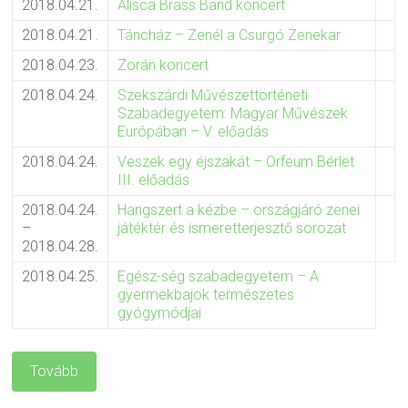
2018.04.21.
Alisca Brass Band koncert
2018.04.21.
Táncház – Zenél a Csurgó Zenekar
2018.04.23.
Zorán koncert
2018.04.24.
Szekszárdi Művészettörténeti
Szabadegyetem: Magyar Művészek
Európában – V. előadás
2018.04.24.
Veszek egy éjszakát – Orfeum Bérlet
III. előadás
2018.04.24.
Hangszert a kézbe – országjáró zenei
–
játéktér és ismeretterjesztő sorozat
2018.04.28.
2018.04.25.
Egész-ség szabadegyetem – A
gyermekbajok természetes
gyógymódjai
Tovább