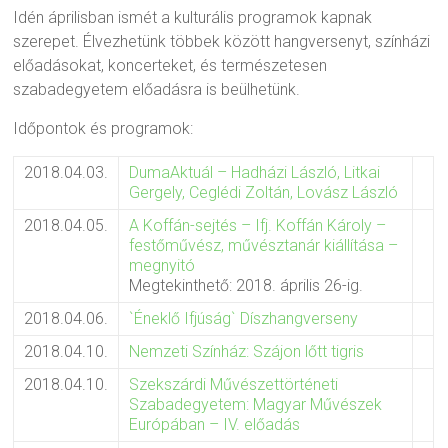
Idén áprilisban ismét a kulturális programok kapnak
szerepet. Élvezhetünk többek között hangversenyt, színházi
előadásokat, koncerteket, és természetesen
szabadegyetem előadásra is beülhetünk.
Időpontok és programok:
2018.04.03.
DumaAktuál – Hadházi László, Litkai
Gergely, Ceglédi Zoltán, Lovász László
2018.04.05.
A Koffán-sejtés – Ifj. Koffán Károly –
festőművész, művésztanár kiállítása –
megnyitó
Megtekinthető: 2018. április 26-ig.
2018.04.06.
`Éneklő Ifjúság` Díszhangverseny
2018.04.10.
Nemzeti Színház: Szájon lőtt tigris
2018.04.10.
Szekszárdi Művészettörténeti
Szabadegyetem: Magyar Művészek
Európában – IV. előadás