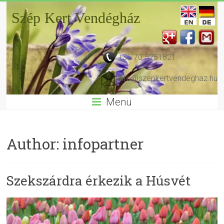
Szép Kert Vendégház
+36 70 5251821
info@szepkertvendeghaz.hu
Menü
Author:
infopartner
Szekszárdra érkezik a Húsvét