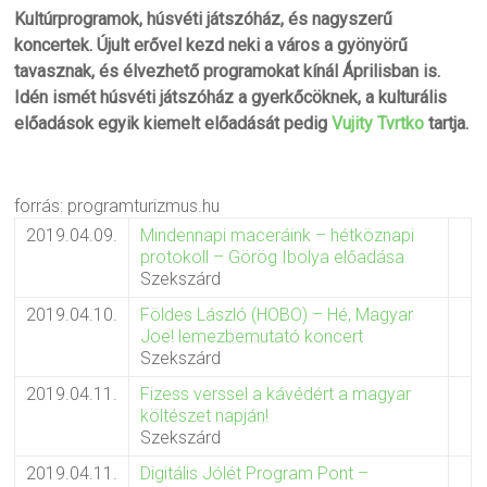
Kultúrprogramok, húsvéti játszóház, és nagyszerű
koncertek. Újult erővel kezd neki a város a gyönyörű
tavasznak, és élvezhető programokat kínál Áprilisban is.
Idén ismét húsvéti játszóház a gyerkőcöknek, a kulturális
előadások egyik kiemelt előadását pedig
Vujity Tvrtko
tartja.
forrás: programturizmus.hu
2019.04.09.
Mindennapi maceráink – hétköznapi
protokoll – Görög Ibolya előadása
Szekszárd
2019.04.10.
Földes László (HOBO) – Hé, Magyar
Joe! lemezbemutató koncert
Szekszárd
2019.04.11.
Fizess verssel a kávédért a magyar
költészet napján!
Szekszárd
2019.04.11.
Digitális Jólét Program Pont –