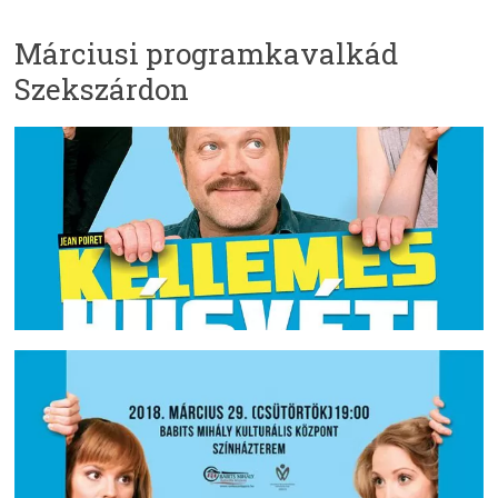
Márciusi programkavalkád
Szekszárdon