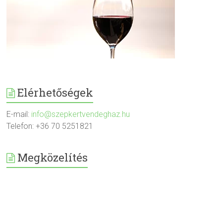
Elérhetőségek
E-mail:
info@szepkertvendeghaz.hu
Telefon: +36 70 5251821
Megközelítés