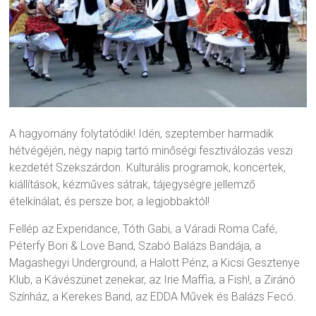
A hagyomány folytatódik! Idén, szeptember harmadik
hétvégéjén, négy napig tartó minőségi fesztiválozás veszi
kezdetét Szekszárdon. Kulturális programok, koncertek,
kiállítások, kézműves sátrak, tájegységre jellemző
ételkínálat, és persze bor, a legjobbaktól!
Fellép az Experidance, Tóth Gabi, a Váradi Roma Café,
Péterfy Bori & Love Band, Szabó Balázs Bandája, a
Magashegyi Underground, a Halott Pénz, a Kicsi Gesztenye
Klub, a Kávészünet zenekar, az Irie Maffia, a Fish!, a Ziránó
Színház, a Kerekes Band, az EDDA Művek és Balázs Fecó.