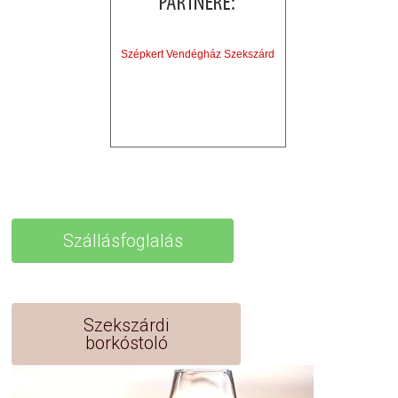
Szépkert Vendégház Szekszárd
Szállásfoglalás
Szekszárdi
borkóstoló