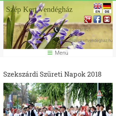
Szép Kert Vendégház
+36 70 5251821
info@szepkertvendeghaz.hu
Menü
Szekszárdi Szüreti Napok 2018