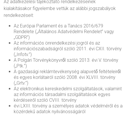
Az adatkezelési tájékoztató rendelkezéseinek
kialakításakor figyelembe vettük az alábbi jogszabályok
rendelkezéseit:
Az Európai Parlament és a Tanács 2016/679
Rendelete („Általános Adatvédelmi Rendelet” vagy
„GDPR”)
Az információs önrendelkezési jogról és az
információszabadságról szóló 2011. évi CXII. törvény
(„Infotv.”)
A Polgári Törvénykönyvről szóló 2013. évi V. törvény
(„Ptk.”)
A gazdasági reklámtevékenység alapvető feltételeiről
és egyes korlátairól szóló 2008. évi XLVIII. törvény
(„Grtv.”)
Az elektronikus kereskedelmi szolgáltatások, valamint
az információs társadalmi szolgáltatások egyes
kérdéseiről szóló CVIII. törvény
évi LXIII. törvény a személyes adatok védelméről és a
közérdekű adatok nyilvánosságáról