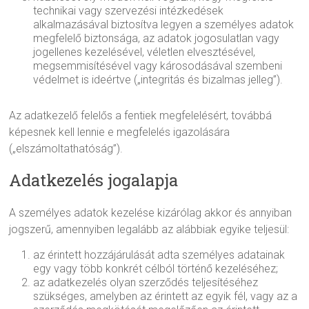
technikai vagy szervezési intézkedések
alkalmazásával biztosítva legyen a személyes adatok
megfelelő biztonsága, az adatok jogosulatlan vagy
jogellenes kezelésével, véletlen elvesztésével,
megsemmisítésével vagy károsodásával szembeni
védelmet is ideértve („integritás és bizalmas jelleg”).
Az adatkezelő felelős a fentiek megfelelésért, továbbá
képesnek kell lennie e megfelelés igazolására
(„elszámoltathatóság”).
Adatkezelés jogalapja
A személyes adatok kezelése kizárólag akkor és annyiban
jogszerű, amennyiben legalább az alábbiak egyike teljesül:
az érintett hozzájárulását adta személyes adatainak
egy vagy több konkrét célból történő kezeléséhez;
az adatkezelés olyan szerződés teljesítéséhez
szükséges, amelyben az érintett az egyik fél, vagy az a