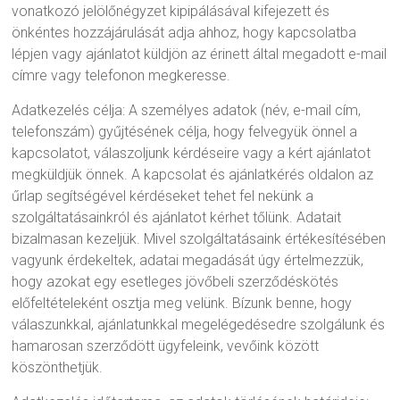
vonatkozó jelölőnégyzet kipipálásával kifejezett és
önkéntes hozzájárulását adja ahhoz, hogy kapcsolatba
lépjen vagy ajánlatot küldjön az érinett által megadott e-mail
címre vagy telefonon megkeresse.
Adatkezelés célja: A személyes adatok (név, e-mail cím,
telefonszám) gyűjtésének célja, hogy felvegyük önnel a
kapcsolatot, válaszoljunk kérdéseire vagy a kért ajánlatot
megküldjük önnek. A kapcsolat és ajánlatkérés oldalon az
űrlap segítségével kérdéseket tehet fel nekünk a
szolgáltatásainkról és ajánlatot kérhet tőlünk. Adatait
bizalmasan kezeljük. Mivel szolgáltatásaink értékesítésében
vagyunk érdekeltek, adatai megadását úgy értelmezzük,
hogy azokat egy esetleges jövőbeli szerződéskötés
előfeltételeként osztja meg velünk. Bízunk benne, hogy
válaszunkkal, ajánlatunkkal megelégedésedre szolgálunk és
hamarosan szerződött ügyfeleink, vevőink között
köszönthetjük.