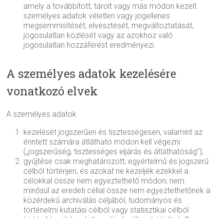
amely a továbbított, tárolt vagy más módon kezelt
személyes adatok véletlen vagy jogellenes
megsemmisítését, elvesztését, megváltoztatását,
jogosulatlan közlését vagy az azokhoz való
jogosulatlan hozzáférést eredményezi.
A személyes adatok kezelésére
vonatkozó elvek
A személyes adatok
kezelését jogszerűen és tisztességesen, valamint az
érintett számára átlátható módon kell végezni
(„jogszerűség, tisztességes eljárás és átláthatóság”);
gyűjtése csak meghatározott, egyértelmű és jogszerű
célból történjen, és azokat ne kezeljék ezekkel a
célokkal össze nem egyeztethető módon; nem
minősül az eredeti céllal össze nem egyeztethetőnek a
közérdekű archiválás céljából, tudományos és
történelmi kutatási célból vagy statisztikai célból