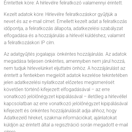
Érintettek köre: A hírlevélre feliratkozó valamennyi érintett.
Kezelt adatok köre: Hírlevélre feliratkozáskor gyűjtjük a
nevet és az e-mail címet. Emellett kezelt adat a feliratkozás
időpontja, a feliratkozás állapota, adatkezelési szabályzat
elfogadása és a hozzájárulás a hírlevél küldéshez, valamint
a feliratkozáskori IP cím.
Az adatgyűjtés jogalapja: önkéntes hozzájárulás. Az adatok
megadása teljesen önkéntes, amennyiben nem járul hozzá,
nem tudjuk hírlevelünket eljuttatni önhöz. A hozzájárulást az
érintett a fentiekben megjelölt adatok kezelése tekintetében
jelen adatkezelési nyilatkozat előzetes megismerését
követően történő kifejezett elfogadásával – az erre
vonatkozó jelölőnégyzet kipipálásával – illetőleg a hírlevéllel
kapcsolatban az erre vonatkozó jelölőnégyzet kipipálásával
kifejezett és önkéntes hozzájárulását adja ahhoz, hogy
Adatkezelő híreket, szakmai információkat, ajánlatokat
küldjön az érintett által a regisztráció során megadott e-mail
címre.