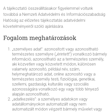
A tájékoztató összeállításakor figyelemmel voltunk
továbbá a Nemzeti Adatvédelmi és Információszabadság
Hatóság az előzetes tájékoztatás adatvédelmi
követelményeiről szóló ajánlására.
Fogalom meghatározások
„személyes adat”: azonosított vagy azonosítható
természetes személyre („érintett”) vonatkozó bármely
információ; azonosítható az a természetes személy,
aki közvetlen vagy közvetett módon, különösen
valamely azonosító, például név, szám,
helymeghatározó adat, online azonosító vagy a
természetes személy testi, fiziológiai, genetikai,
szellemi, gazdasági, kulturális vagy szociális
azonosságára vonatkozó egy vagy több tényező
alapján azonosítható;
„adatkezelés”: a személyes adatokon vagy
adatállományokon automatizált vagy nem
automatizált módon végzett bármely művelet vagy