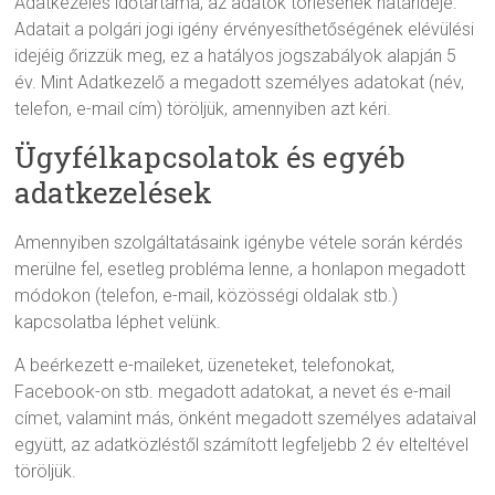
Adatkezelés időtartama, az adatok törlésének határideje:
Adatait a polgári jogi igény érvényesíthetőségének elévülési
idejéig őrizzük meg, ez a hatályos jogszabályok alapján 5
év. Mint Adatkezelő a megadott személyes adatokat (név,
telefon, e-mail cím) töröljük, amennyiben azt kéri.
Ügyfélkapcsolatok és egyéb
adatkezelések
Amennyiben szolgáltatásaink igénybe vétele során kérdés
merülne fel, esetleg probléma lenne, a honlapon megadott
módokon (telefon, e-mail, közösségi oldalak stb.)
kapcsolatba léphet velünk.
A beérkezett e-maileket, üzeneteket, telefonokat,
Facebook-on stb. megadott adatokat, a nevet és e-mail
címet, valamint más, önként megadott személyes adataival
együtt, az adatközléstől számított legfeljebb 2 év elteltével
töröljük.