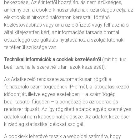
bekezdése. Az érintettől hozzájárulás nem szükséges,
amennyiben a cookie-k használatának kizárólagos célja az
elektronikus hírközlő hálózaton keresztül történő
közléstovábbítás vagy arra az előfizető vagy felhasználó
által kifejezetten kért, az információs társadalommal
összefüggő szolgáltatás nyújtásához a szolgáltatónak
feltétlenül szüksége van.
Technikai információk a cookiek kezeléséről
(mit hol tud
beállítani, ha le szeretné tiltani azok kezelését):
Az Adatkezelő rendszere automatikusan rögzíti a
felhasználó számítógépének IP-címét, a látogatás kezdő
időpontját, illetve egyes esetekben – a számítógép
beállításától függően – a böngésző és az operációs
rendszer típusát. Az így rögzített adatok egyéb személyes
adatokkal nem kapcsolhatók össze. Az adatok kezelése
kizárólag statisztikai célokat szolgál.
A cookie-k lehetővé teszik a weboldal számára, hogy