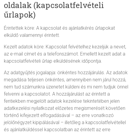
oldalak (kapcsolatfelvételi
űrlapok)
Érintettek köre: A kapcsolat és ajánlatkérés űrlapokat
elküldő valamennyi érintett.
Kezelt adatok köre: Kapcsolat felvételhez kezeljük a nevet,
az e-mail címet és a telefonszámot. Emellett kezelt adat a
kapcsolatfelvételi űrlap elküldésének időpontja.
Az adatgyűjtés jogalapja: önkéntes hozzájárulás. Az adatok
megadása teljesen önkéntes, amennyiben nem járul hozzá,
nem tud számunkra üzenetet küldeni és mi nem tudjuk önnel
felvenni a kapcsolatot. A hozzájárulást az érintett a
fentiekben megjelölt adatok kezelése tekintetében jelen
adatkezelési nyilatkozat előzetes megismerését követően
történő kifejezett elfogadásával – az erre vonatkozó
jelölőnégyzet kipipálásával – illetőleg a kapcsolatfelvétellel
és ajánlatküldéssel kapcsolatban az érintett az erre