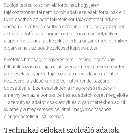
Szolgáltatásunk során előfordulhat, hogy jelen
tájékoztatóban fel nem sorolt adatkezelések fordulnak elő.
Ilyen esetben az adat felvételekor tájékoztatást adunk
írásban – kivételes esetben szóban – arról, hogy az éppen
aktuális adatfelvétel során miként, milyen célból, milyen
alapon fogjuk adatait kezelni, meddig őrizzük meg és milyen
jogai vannak az adatkezeléssel kapcsolatban.
Kivételes hatósági megkeresésre, illetőleg jogszabály
felhatalmazása alapján más szervek megkeresése esetén
kötelesek vagyunk a tájékoztatás megadására, adatok
közlésére, átadására, illetőleg iratok rendelkezésre
bocsátására. Ezen esetekben a megkereső részére –
amennyiben az a pontos célt és az adatok körét megjelölte
– személyes adatot csak annyit és olyan mértékben adunk
ki, amely a megkeresés céljának megvalósításához
elengedhetetlenül szükséges.
Technikai célokat szolgáló adatok