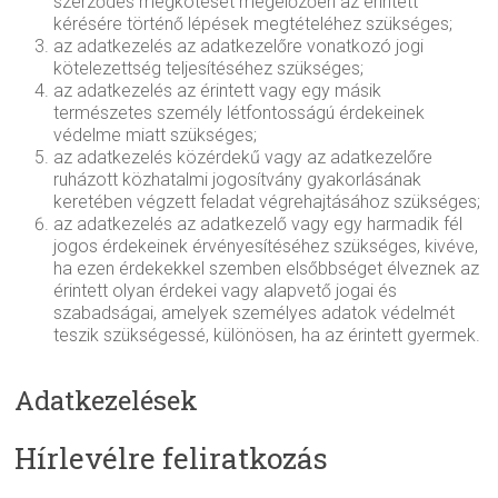
szerződés megkötését megelőzően az érintett
kérésére történő lépések megtételéhez szükséges;
az adatkezelés az adatkezelőre vonatkozó jogi
kötelezettség teljesítéséhez szükséges;
az adatkezelés az érintett vagy egy másik
természetes személy létfontosságú érdekeinek
védelme miatt szükséges;
az adatkezelés közérdekű vagy az adatkezelőre
ruházott közhatalmi jogosítvány gyakorlásának
keretében végzett feladat végrehajtásához szükséges;
az adatkezelés az adatkezelő vagy egy harmadik fél
jogos érdekeinek érvényesítéséhez szükséges, kivéve,
ha ezen érdekekkel szemben elsőbbséget élveznek az
érintett olyan érdekei vagy alapvető jogai és
szabadságai, amelyek személyes adatok védelmét
teszik szükségessé, különösen, ha az érintett gyermek.
Adatkezelések
Hírlevélre feliratkozás