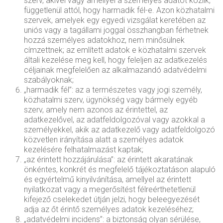
szerv, akivel vagy amellyel a személyes adatot közlik,
függetlenül attól, hogy harmadik fél-e. Azon közhatalmi
szervek, amelyek egy egyedi vizsgálat keretében az
uniós vagy a tagállami joggal összhangban férhetnek
hozzá személyes adatokhoz, nem minősülnek
címzettnek; az említett adatok e közhatalmi szervek
általi kezelése meg kell, hogy feleljen az adatkezelés
céljainak megfelelően az alkalmazandó adatvédelmi
szabályoknak;
„harmadik fél”: az a természetes vagy jogi személy,
közhatalmi szerv, ügynökség vagy bármely egyéb
szerv, amely nem azonos az érintettel, az
adatkezelővel, az adatfeldolgozóval vagy azokkal a
személyekkel, akik az adatkezelő vagy adatfeldolgozó
közvetlen irányítása alatt a személyes adatok
kezelésére felhatalmazást kaptak;
„az érintett hozzájárulása”: az érintett akaratának
önkéntes, konkrét és megfelelő tájékoztatáson alapuló
és egyértelmű kinyilvánítása, amellyel az érintett
nyilatkozat vagy a megerősítést félreérthetetlenül
kifejező cselekedet útján jelzi, hogy beleegyezését
adja az őt érintő személyes adatok kezeléséhez;
„adatvédelmi incidens”: a biztonság olyan sérülése,