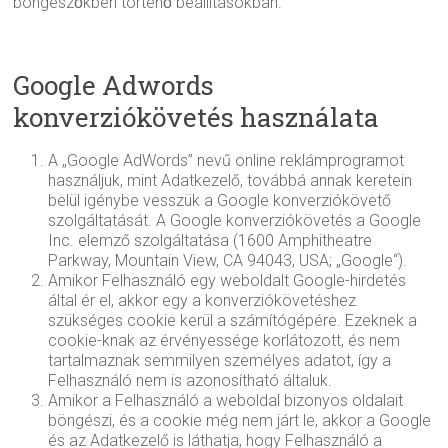
böngészőkben történő beállításokban.
Google Adwords
konverziókövetés használata
A „Google AdWords” nevű online reklámprogramot
használjuk, mint Adatkezelő, továbbá annak keretein
belül igénybe vesszük a Google konverziókövető
szolgáltatását. A Google konverziókövetés a Google
Inc. elemző szolgáltatása (1600 Amphitheatre
Parkway, Mountain View, CA 94043, USA; „Google“).
Amikor Felhasználó egy weboldalt Google-hirdetés
által ér el, akkor egy a konverziókövetéshez
szükséges cookie kerül a számítógépére. Ezeknek a
cookie-knak az érvényessége korlátozott, és nem
tartalmaznak semmilyen személyes adatot, így a
Felhasználó nem is azonosítható általuk.
Amikor a Felhasználó a weboldal bizonyos oldalait
böngészi, és a cookie még nem járt le, akkor a Google
és az Adatkezelő is láthatja, hogy Felhasználó a