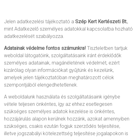
Jelen adatkezelési tájékoztató a
Szép Kert Kertészeti Bt.
,
mint Adatkezelő személyes adatokkal kapcsolatba hozható
adatkezelését szabályozza.
Adatainak védelme fontos számunkra!
Tiszteletben tartjuk
weboldal látogatóink, szolgáltatásaink iránt érdeklődők
személyes adatainak, magánéletének védelmét, ezért
kizárólag olyan információkat gyűjtünk és kezelünk,
amelyek jelen tájékoztatóban meghatározott célok
szempontjából elengedhetetlenek.
A weboldalunk használata és szolgáltatásaink igénybe
vétele teljesen önkéntes, így az ehhez esetlegesen
szükséges személyes adatok kezelése is önkéntes,
hozzájárulás alapon kerülnek hozzánk, azokat amennyiben
szükséges, csakis ezután fogjuk szerződés teljesítése,
illetve jogszabályi kötelezettség teljesítése jogalapokon is