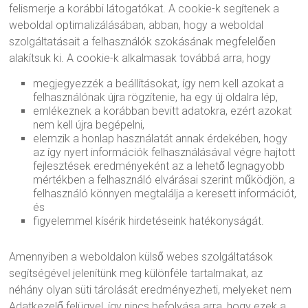
felismerje a korábbi látogatókat. A cookie-k segítenek a
weboldal optimalizálásában, abban, hogy a weboldal
szolgáltatásait a felhasználók szokásának megfelelően
alakítsuk ki. A cookie-k alkalmasak továbbá arra, hogy
megjegyezzék a beállításokat, így nem kell azokat a
felhasználónak újra rögzítenie, ha egy új oldalra lép,
emlékeznek a korábban bevitt adatokra, ezért azokat
nem kell újra begépelni,
elemzik a honlap használatát annak érdekében, hogy
az így nyert információk felhasználásával végre hajtott
fejlesztések eredményeként az a lehető legnagyobb
mértékben a felhasználó elvárásai szerint működjön, a
felhasználó könnyen megtalálja a keresett információt,
és
figyelemmel kísérik hirdetéseink hatékonyságát.
Amennyiben a weboldalon külső webes szolgáltatások
segítségével jelenítünk meg különféle tartalmakat, az
néhány olyan süti tárolását eredményezheti, melyeket nem
Adatkezelő felügyel, így nincs befolyása arra, hogy ezek a