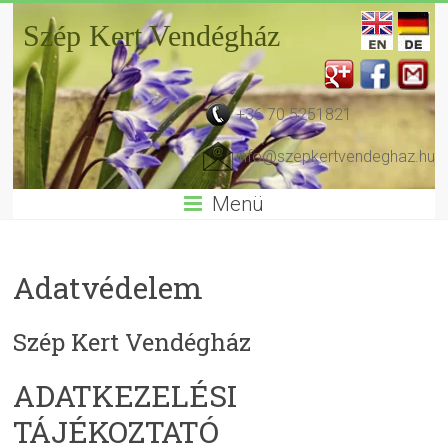
Szép Kert Vendégház
+36 70 5251821
info@szepkertvendeghaz.hu
Menü
Adatvédelem
Szép Kert Vendégház
ADATKEZELÉSI
TÁJÉKOZTATÓ