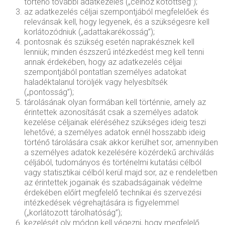
történő további adatkezelés („célhoz kötöttség”);
az adatkezelés céljai szempontjából megfelelőek és
relevánsak kell, hogy legyenek, és a szükségesre kell
korlátozódniuk („adattakarékosság”);
pontosnak és szükség esetén naprakésznek kell
lenniük; minden észszerű intézkedést meg kell tenni
annak érdekében, hogy az adatkezelés céljai
szempontjából pontatlan személyes adatokat
haladéktalanul töröljék vagy helyesbítsék
(„pontosság”);
tárolásának olyan formában kell történnie, amely az
érintettek azonosítását csak a személyes adatok
kezelése céljainak eléréséhez szükséges ideig teszi
lehetővé; a személyes adatok ennél hosszabb ideig
történő tárolására csak akkor kerülhet sor, amennyiben
a személyes adatok kezelésére közérdekű archiválás
céljából, tudományos és történelmi kutatási célból
vagy statisztikai célból kerül majd sor, az e rendeletben
az érintettek jogainak és szabadságainak védelme
érdekében előírt megfelelő technikai és szervezési
intézkedések végrehajtására is figyelemmel
(„korlátozott tárolhatóság”);
kezelését oly módon kell végezni, hogy megfelelő