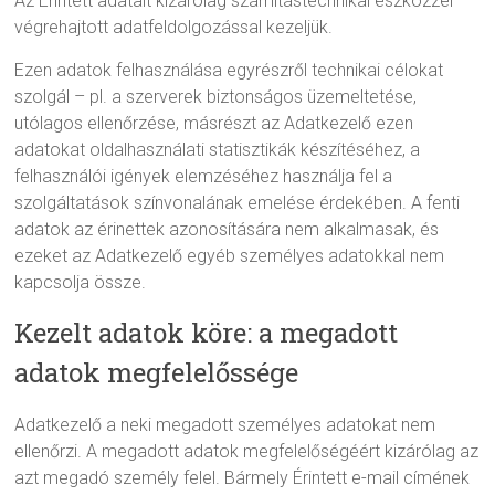
Az Érintett adatait kizárólag számítástechnikai eszközzel
végrehajtott adatfeldolgozással kezeljük.
Ezen adatok felhasználása egyrészről technikai célokat
szolgál – pl. a szerverek biztonságos üzemeltetése,
utólagos ellenőrzése, másrészt az Adatkezelő ezen
adatokat oldalhasználati statisztikák készítéséhez, a
felhasználói igények elemzéséhez használja fel a
szolgáltatások színvonalának emelése érdekében. A fenti
adatok az érinettek azonosítására nem alkalmasak, és
ezeket az Adatkezelő egyéb személyes adatokkal nem
kapcsolja össze.
Kezelt adatok köre: a megadott
adatok megfelelőssége
Adatkezelő a neki megadott személyes adatokat nem
ellenőrzi. A megadott adatok megfelelőségéért kizárólag az
azt megadó személy felel. Bármely Érintett e-mail címének