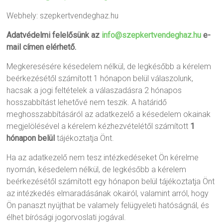
Webhely: szepkertvendeghaz.hu
Adatvédelmi felelősünk az
info@szepkertvendeghaz.hu
e-
mail címen elérhető.
Megkeresésére késedelem nélkül, de legkésőbb a kérelem
beérkezésétől számított 1 hónapon belül válaszolunk,
hacsak a jogi feltételek a válaszadásra 2 hónapos
hosszabbítást lehetővé nem teszik. A határidő
meghosszabbításáról az adatkezelő a késedelem okainak
megjelölésével a kérelem kézhezvételétől számított
1
hónapon belül
tájékoztatja Önt.
Ha az adatkezelő nem tesz intézkedéseket Ön kérelme
nyomán, késedelem nélkül, de legkésőbb a kérelem
beérkezésétől számított egy hónapon belül tájékoztatja Önt
az intézkedés elmaradásának okairól, valamint arról, hogy
Ön panaszt nyújthat be valamely felügyeleti hatóságnál, és
élhet bírósági jogorvoslati jogával.