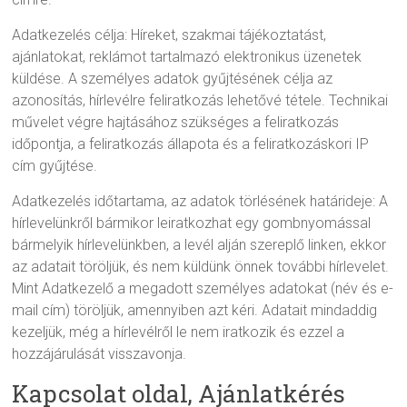
Adatkezelés célja: Híreket, szakmai tájékoztatást,
ajánlatokat, reklámot tartalmazó elektronikus üzenetek
küldése. A személyes adatok gyűjtésének célja az
azonosítás, hírlevélre feliratkozás lehetővé tétele. Technikai
művelet végre hajtásához szükséges a feliratkozás
időpontja, a feliratkozás állapota és a feliratkozáskori IP
cím gyűjtése.
Adatkezelés időtartama, az adatok törlésének határideje: A
hírlevelünkről bármikor leiratkozhat egy gombnyomással
bármelyik hírlevelünkben, a levél alján szereplő linken, ekkor
az adatait töröljük, és nem küldünk önnek további hírlevelet.
Mint Adatkezelő a megadott személyes adatokat (név és e-
mail cím) töröljük, amennyiben azt kéri. Adatait mindaddig
kezeljük, még a hírlevélről le nem iratkozik és ezzel a
hozzájárulását visszavonja.
Kapcsolat oldal, Ajánlatkérés