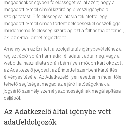
megadásakor egyben felelősséget vállal azért, hogy a
megadott e-mail címről kizárólag ő veszi igénybe a
szolgáltatást. E felelősségvállalásra tekintettel egy
megadott e-mail címen történt belépésekkel összefüggő
mindennemű felelősség kizárólag azt a felhasználót terheli,
aki az e-mail címet regisztrálta.
Amennyiben az Érintett a szolgáltatás igénybevételéhez a
regisztráció során harmadik fél adatait adta meg, vagy a
weboldal használata során bármilyen módon kárt okozott,
az Adatkezelő jogosult az Érintettel szembeni kártérítés
érvényesítésére. Az Adatkezelő ilyen esetben minden tőle
telhető segítséget megad az eljáró hatóságoknak a
jogsértő személy személyazonosságának megállapítása
céljából.
Az Adatkezelő által igénybe vett
adatfeldolgozók