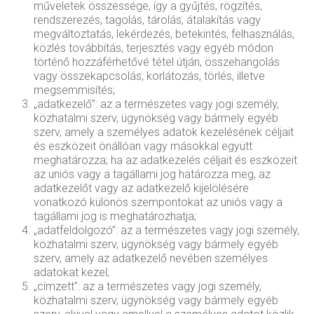
műveletek összessége, így a gyűjtés, rögzítés,
rendszerezés, tagolás, tárolás, átalakítás vagy
megváltoztatás, lekérdezés, betekintés, felhasználás,
közlés továbbítás, terjesztés vagy egyéb módon
történő hozzáférhetővé tétel útján, összehangolás
vagy összekapcsolás, korlátozás, törlés, illetve
megsemmisítés;
„adatkezelő”: az a természetes vagy jogi személy,
közhatalmi szerv, ügynökség vagy bármely egyéb
szerv, amely a személyes adatok kezelésének céljait
és eszközeit önállóan vagy másokkal együtt
meghatározza; ha az adatkezelés céljait és eszközeit
az uniós vagy a tagállami jog határozza meg, az
adatkezelőt vagy az adatkezelő kijelölésére
vonatkozó különös szempontokat az uniós vagy a
tagállami jog is meghatározhatja;
„adatfeldolgozó”: az a természetes vagy jogi személy,
közhatalmi szerv, ügynökség vagy bármely egyéb
szerv, amely az adatkezelő nevében személyes
adatokat kezel;
„címzett”: az a természetes vagy jogi személy,
közhatalmi szerv, ügynökség vagy bármely egyéb