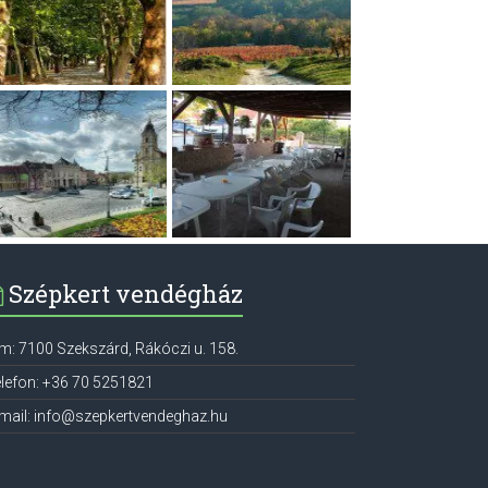
Szépkert vendégház
ím:
7100
Szekszárd
,
Rákóczi u. 158.
lefon:
+36 70 5251821
mail:
info@szepkertvendeghaz.hu