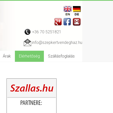
+36 70 5251821
info@szepkertvendeghaz.hu
Árak
Elérhetőség
Szállásfoglalás