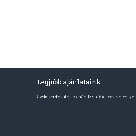
Legjobb ajánlataink
Szekszárd szállás olcsón! Most 5% kedvezménnyel!