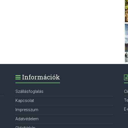
Információk
Szállásfoglalás
C
Te
Kapcsolat
E-
Impresszum
Adatvédelem
Oldaltérkép