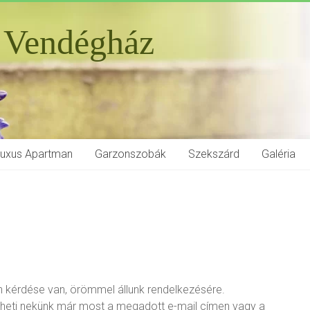
 Vendégház
Luxus Apartman
Garzonszobák
Szekszárd
Galéria
n kérdése van, örömmel állunk rendelkezésére.
ldheti nekünk már most a megadott e-mail címen vagy a