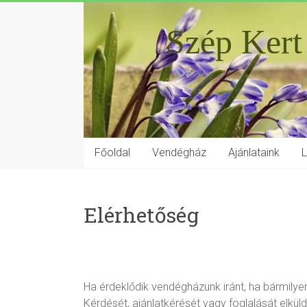
Szép Kert
Főoldal
Vendégház
Ajánlataink
Elérhetőség
Ha érdeklődik vendégházunk iránt, ha bármilye
Kérdését, ajánlatkérését vagy foglalását elkü