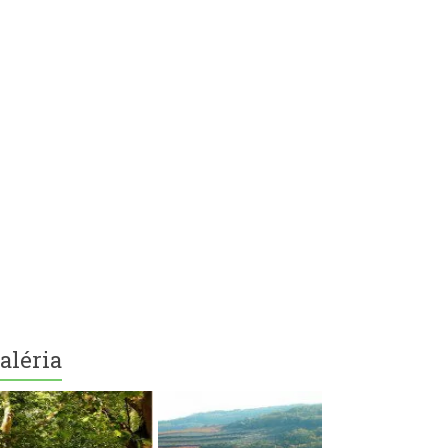
aléria