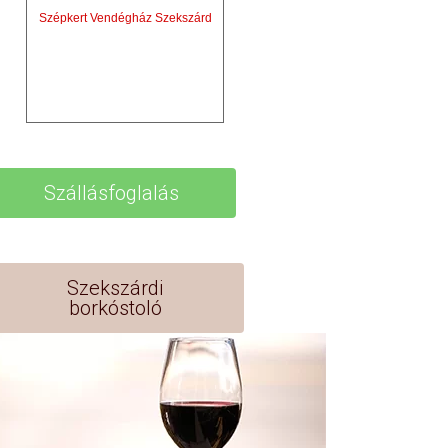
Szépkert Vendégház Szekszárd
Szállásfoglalás
Szekszárdi
borkóstoló