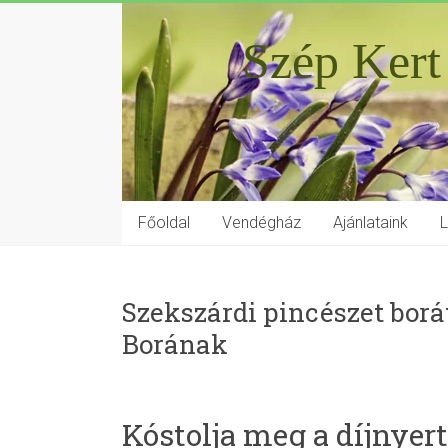
Szép Kert
Főoldal
Vendégház
Ajánlataink
Szekszárdi pincészet borá
Borának
Kóstolja meg a díjnye