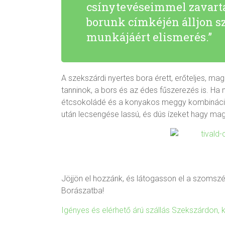
csínytevéseimmel zavarta
borunk címkéjén álljon s
munkájáért elismerés.”
A szekszárdi nyertes bora érett, erőteljes, ma
tanninok, a bors és az édes fűszerezés is. Ha 
étcsokoládé és a konyakos meggy kombinációján
után lecsengése lassú, és dús ízeket hagy mag
Jöjjön el hozzánk, és látogasson el a szomsz
Borászatba!
Igényes és elérhető árú szállás Szekszárdon, ké