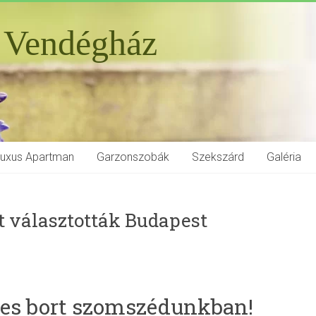
 Vendégház
Luxus Apartman
Garzonszobák
Szekszárd
Galéria
t választották Budapest
rtes bort szomszédunkban!