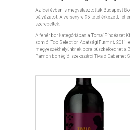
Az idei évben is megválasztották Budapest Bor
pályázatot. A versenyre 95 tétel érkezett, feh
szerepeltek.
A fehér bor kategóriában a Tornai Pincészet K
somlói Top Selection Apátsági Furmint, 2011-e
megyeszékhelyünknek bora büszkélkedhet a Bu
Pannon borrégió, szekszárdi Tivald Cabernet Sa