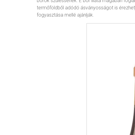
borok szülessenek. E bor illata magában fogla
termőföldből adódó ásványosságot is érezhetjük
fogyasztása mellé ajánlják.