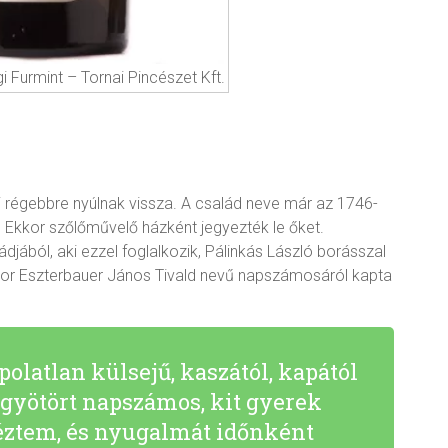
 Furmint – Tornai Pincészet Kft.
 régebbre nyúlnak vissza. A család neve már az 1746-
l. Ekkor szőlőművelő házként jegyezték le őket.
jából, aki ezzel foglalkozik, Pálinkás László borásszal
s bor Eszterbauer János Tivald nevű napszámosáról kapta
polatlan külsejű, kaszától, kapától
ggyötört napszámos, kit gyerek
néztem, és nyugalmát időnként