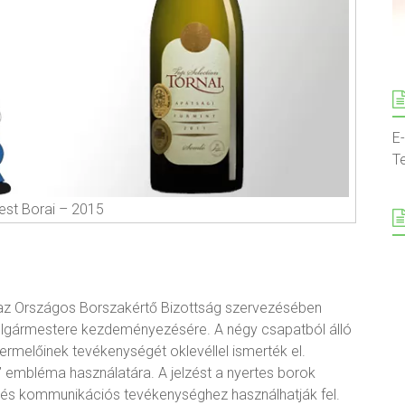
E
T
st Borai – 2015
 az Országos Borszakértő Bizottság szervezésében
lgármestere kezdeményezésére. A négy csapatból álló
termelőinek tevékenységét oklevéllel ismerték el.
” embléma használatára. A jelzést a nyertes borok
 és kommunikációs tevékenységhez használhatják fel.