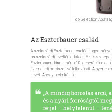
Top Selection Apátsági
Az Eszterbauer család
A szekszárdi Eszterbauer család hagyományai
os szekszárdi levéltári adatok közt is szerepe
Eszterbauer János már a 10. generáció a család
üzemelteti borászati vállalkozását. A nyerte
nevét. Ahogy a címkén áll:
„A mindig borostás arcú, á
és a nyári forróságtól me
fejjel – helytelenül – le