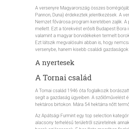
A versenyre Magyarország összes borrégiójából
Pannon, Duna) érdekeztek jelentkezések. A ve
Nemzet fővárosa program keretében zajlik. A p
mellett. Ezt a törekvést erősíti Budapest Bora
valamint a magyar borvidékeken termelt boro
Ezt látszik megvalósulni abban is, hogy nemcsa
versenybe, hanem kisebb családi gazdaságok 
A nyertesek
A Tornai család
A Tornai család 1946 óta foglalkozik borásza
segít a gazdaság ügyeiben. A szőlőművelést és
hektáros birtokon. Mára 54 hektárra nőtt termőf
Az Apátsági Furmint egy top selection kategóriá
alacsony terhelésű területről szüretelnek ann