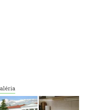
aléria