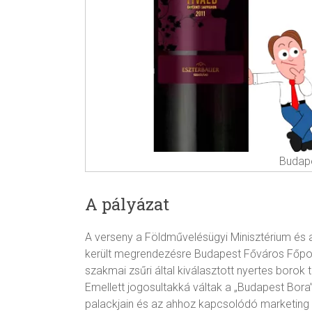
Budape
A pályázat
A verseny a Földművelésügyi Minisztérium és
került megrendezésre Budapest Főváros Főpo
szakmai zsűri által kiválasztott nyertes borok 
Emellett jogosultakká váltak a „Budapest Bora
palackjain és az ahhoz kapcsolódó marketing