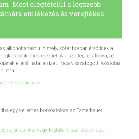
m. Most elégtételül a legszebb
zámára emlékezés és verejtékes
gas alkoholtartalmú. A mély, sötét borban érződnek a
megkóstoljuk, mi is érezhetjük a szeder, az áfonya, az
ak ellenállhatatlan ízét. Illata visszafogott. Kóstolás
a után.
édba egy kellemes borkóstolóra az Eszterbauer
rje ajánlatunkat vagy foglalja le szállását most!