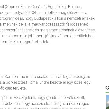
 (Sopron, Észak-Dunántúl, Eger, Tokaj, Balaton,
rseny – melyet 2010-ben hirdettek meg először – a
rogram célja, hogy Budapest kiálljon a nemzeti értékek
 is, melynek célja, a magyar borászatok fejlődésének,
k népszerűsítésének és megismertetésének elősegítése.
k a piacon már jól ismert, jó hírnevű borok kerültek be a
termékei is megmérettettek.
ttal Somlón, ma már a család harmadik generációja is
 a borkészítést Tornai Endre kezdte el egy közel egy
G
öldjük területe.
jú bor. Ez azt jelenti, hogy gondosan kiválasztott,
ak érdekében, hogy hosszú életű és igazán különleges