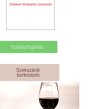
Szépkert Vendégház Szekszárd
Szállásfoglalás
Szekszárdi
borkóstoló