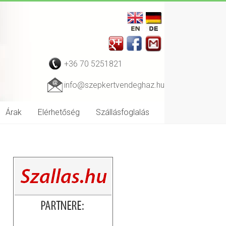
+36 70 5251821
info@szepkertvendeghaz.hu
Árak
Elérhetőség
Szállásfoglalás