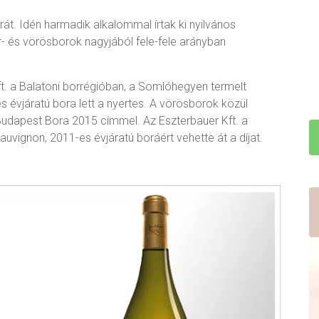
át. Idén harmadik alkalommal írtak ki nyilvános
ér- és vörösborok nagyjából fele-fele arányban
ft. a Balatoni borrégióban, a Somlóhegyen termelt
s évjáratú bora lett a nyertes. A vörösborok közül
dapest Bora 2015 címmel. Az Eszterbauer Kft. a
uvignon, 2011-es évjáratú boráért vehette át a díjat.