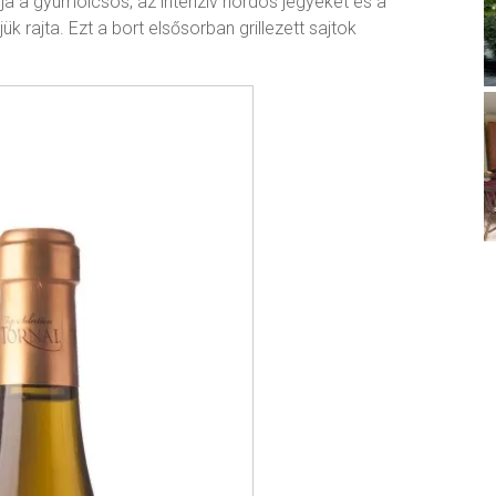
lja a gyümölcsös, az intenzív hordós jegyeket és a
 rajta. Ezt a bort elsősorban grillezett sajtok