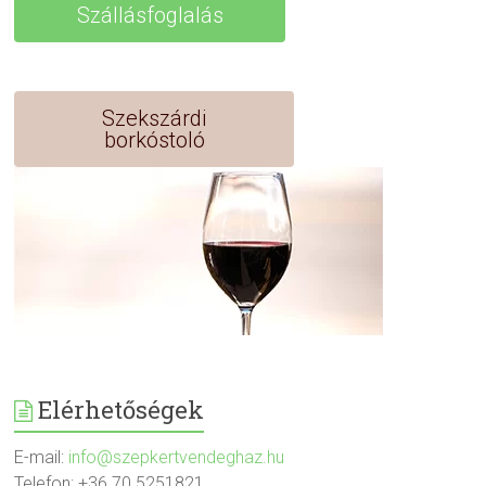
Szállásfoglalás
Szekszárdi
borkóstoló
Elérhetőségek
E-mail:
info@szepkertvendeghaz.hu
Telefon: +36 70 5251821