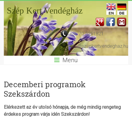
Szép Kert Vendégház
+36 70 5251821
info@szepkertvendeghaz.hu
Menü
Decemberi programok
Szekszárdon
Elérkezett az év utolsó hónapja, de még mindig rengeteg
érdekes program várja idén Szekszárdon!