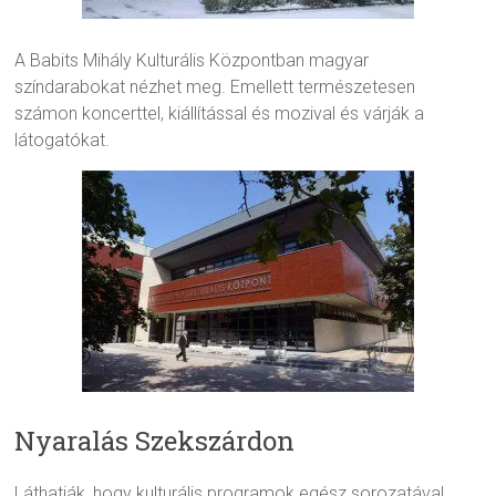
A Babits Mihály Kulturális Központban magyar
színdarabokat nézhet meg. Emellett természetesen
számon koncerttel, kiállítással és mozival és várják a
látogatókat.
Nyaralás Szekszárdon
Láthatják, hogy kulturális programok egész sorozatával