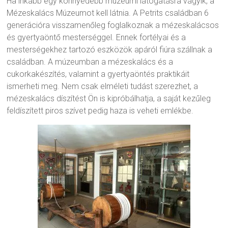
Ha inkább egy könnyedebb múzeumi látogatásra vágyik, a
Mézeskalács Múzeumot kell látnia. A Petrits családban 6
generációra visszamenőleg foglalkoznak a mézeskalácsos
és gyertyaöntő mesterséggel. Ennek fortélyai és a
mesterségekhez tartozó eszközök apáról fiúra szállnak a
családban. A múzeumban a mézeskalács és a
cukorkakészítés, valamint a gyertyaöntés praktikáit
ismerheti meg. Nem csak elméleti tudást szerezhet, a
mézeskalács díszítést Ön is kipróbálhatja, a saját kezűleg
feldíszített piros szívet pedig haza is veheti emlékbe.