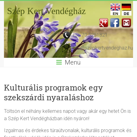
Szép Kert Vendégház
+36 70 5251821
info@szepkertvendeghaz.hu
Menü
Kulturális programok egy
szekszárdi nyaraláshoz
Töltsön el néhány kellemes napot vagy akár egy hetet Ön is
a Szép Kert Vendégházban idén nyáron!
Izgalmas és érdekes túraútvonalak, kulturális programok és