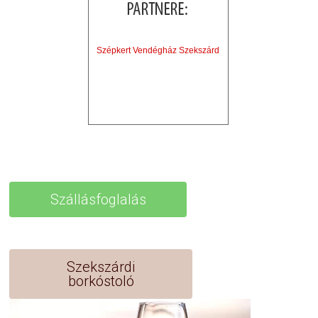
Szépkert Vendégház Szekszárd
Szállásfoglalás
Szekszárdi
borkóstoló