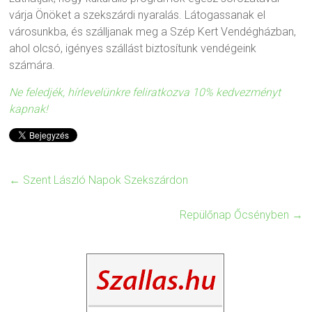
várja Önöket a szekszárdi nyaralás. Látogassanak el
városunkba, és szálljanak meg a Szép Kert Vendégházban,
ahol olcsó, igényes szállást biztosítunk vendégeink
számára.
Ne feledjék, hírlevelünkre feliratkozva 10% kedvezményt
kapnak!
←
Szent László Napok Szekszárdon
Repülőnap Őcsényben
→