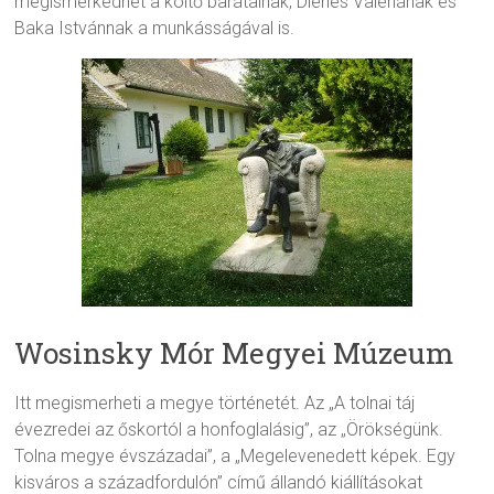
megismerkedhet a költő barátainak, Dienes Valériának és
Baka Istvánnak a munkásságával is.
Wosinsky Mór Megyei Múzeum
Itt megismerheti a megye történetét. Az „A tolnai táj
évezredei az őskortól a honfoglalásig”, az „Örökségünk.
Tolna megye évszázadai”, a „Megelevenedett képek. Egy
kisváros a századfordulón” című állandó kiállításokat