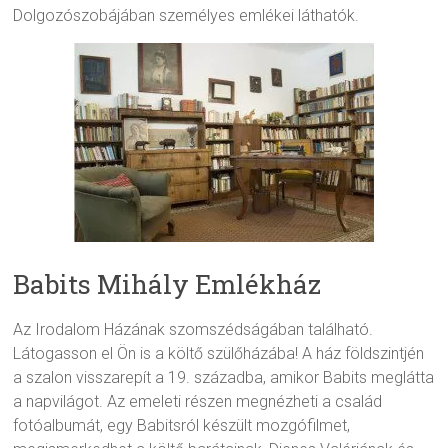
Dolgozószobájában személyes emlékei láthatók.
Babits Mihály Emlékház
Az Irodalom Házának szomszédságában található.
Látogasson el Ön is a költő szülőházába! A ház földszintjén
a szalon visszarepít a 19. századba, amikor Babits meglátta
a napvilágot. Az emeleti részen megnézheti a család
fotóalbumát, egy Babitsról készült mozgófilmet,