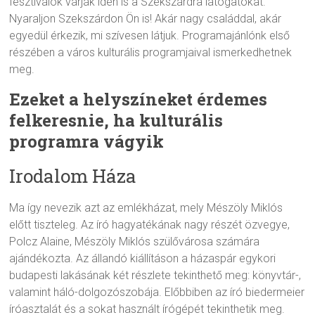
fesztiválok várják idén is a Szekszárdra látogatókat.
Nyaraljon Szekszárdon Ön is! Akár nagy családdal, akár
egyedül érkezik, mi szívesen látjuk. Programajánlónk első
részében a város kulturális programjaival ismerkedhetnek
meg.
Ezeket a helyszíneket érdemes
felkeresnie, ha kulturális
programra vágyik
Irodalom Háza
Ma így nevezik azt az emlékházat, mely Mészöly Miklós
előtt tiszteleg. Az író hagyatékának nagy részét özvegye,
Polcz Alaine, Mészöly Miklós szülővárosa számára
ajándékozta. Az állandó kiállításon a házaspár egykori
budapesti lakásának két részlete tekinthető meg: könyvtár-,
valamint háló-dolgozószobája. Előbbiben az író biedermeier
íróasztalát és a sokat használt írógépét tekinthetik meg.