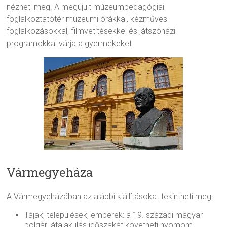
nézheti meg. A megújult múzeumpedagógiai
foglalkoztatótér múzeumi órákkal, kézműves
foglalkozásokkal, filmvetítésekkel és játszóházi
programokkal várja a gyermekeket.
Vármegyeháza
A Vármegyeházában az alábbi kiállításokat tekintheti meg:
Tájak, települések, emberek: a 19. századi magyar
polgári átalakulás időszakát követheti nyomom.