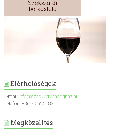
Szekszárdi
borkóstoló
Elérhetőségek
E-mail:
info@szepkertvendeghaz.hu
Telefon: +36 70 5251821
Megközelítés