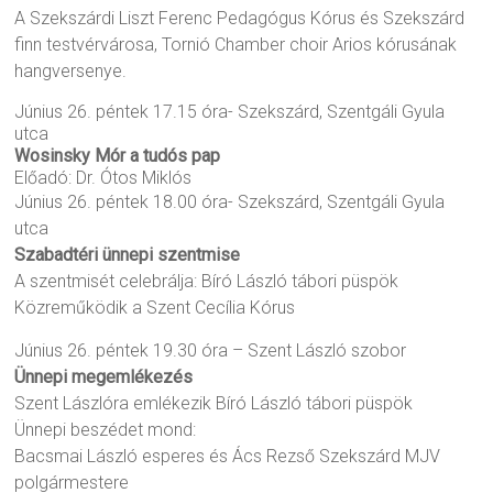
A Szekszárdi Liszt Ferenc Pedagógus Kórus és Szekszárd
finn testvérvárosa, Tornió Chamber choir Arios kórusának
hangversenye.
Június 26. péntek 17.15 óra- Szekszárd, Szentgáli Gyula
utca
Wosinsky Mór a tudós pap
Előadó: Dr. Ótos Miklós
Június 26. péntek 18.00 óra- Szekszárd, Szentgáli Gyula
utca
Szabadtéri ünnepi szentmise
A szentmisét celebrálja: Bíró László tábori püspök
Közreműködik a Szent Cecília Kórus
Június 26. péntek 19.30 óra – Szent László szobor
Ünnepi megemlékezés
Szent Lászlóra emlékezik Bíró László tábori püspök
Ünnepi beszédet mond:
Bacsmai László esperes és Ács Rezső Szekszárd MJV
polgármestere