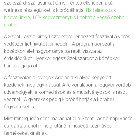
szekszárdi szállásunkat Ön is! Térítés ellenében akár
wellness részlegünket is kipróbálhatja.
Ha feliratkozik
hírlevelünkre, 10% kedvezményt is kaphat a végső szoba
árából.
A Szent László király tiszteletére rendezett fesztivál a város
védőszentjét hivatott ünnepelni. A programsorozat a
középkori élet hagyományaiba repíti vissza az
érdeklődőket. Ilyenkor egész Szekszárdot a középkori
hangulat járja át.
A fesztiválon a lovagok Adelheid királyné kegyeiért
küzdenek meg egymással. A felvonuláson a leggyönyörűbb
udvarhölgyek, a komédiások és a mutatványosok is részt
vesznek. A gyerekek pedig kipróbálhatják a korabeli
fegyvereket is.
Mint mindig, idén sem maradhat el a Szent László napi vásár
és kiállítás, ahol mindig kitűnő minőségű kézműves
termékeket kínálnak.