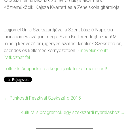
kapcslat fennállásának 25. évfordulója alkalmából
Közreműködik: Kajsza Kvartett és a Zeneiskola gitártriója
Jöjjön el Ön is Szekszárdjával a Szent László Napokra
júniusban és szálljon meg a Szép Kert Vendégházban! Mi
mindig kedvező árú, igényes szállást kínálunk Szekszárdon,
csendes és kellemes környezetben.
Hírlevelünkre itt
iratkozhat fel.
Töltse ki űrlapunkat és kérje ajánlatunkat már most!
←
Pünkösdi Fesztivál Szekszárd 2015
Kulturális programok egy szekszárdi nyaraláshoz
→