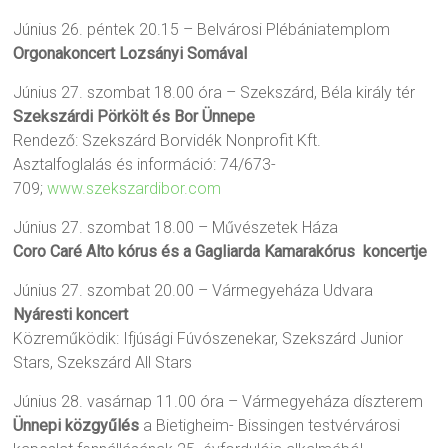
Június 26. péntek 20.15 – Belvárosi Plébániatemplom
Orgonakoncert Lozsányi Somával
Június 27. szombat 18.00 óra – Szekszárd, Béla király tér
Szekszárdi Pörkölt és Bor Ünnepe
Rendező: Szekszárd Borvidék Nonprofit Kft.
Asztalfoglalás és információ: 74/673-
709;
www.szekszardibor.com
Június 27. szombat 18.00 – Művészetek Háza
Coro Caré Alto kórus és a Gagliarda Kamarakórus koncertje
Június 27. szombat 20.00 – Vármegyeháza Udvara
Nyáresti koncert
Közreműködik: Ifjúsági Fúvószenekar, Szekszárd Junior
Stars, Szekszárd All Stars
Június 28. vasárnap 11.00 óra – Vármegyeháza díszterem
Ünnepi közgyűlés
a Bietigheim- Bissingen testvérvárosi