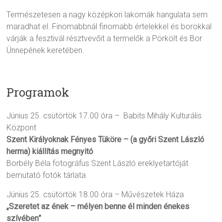
Természetesen a nagy középkori lakomák hangulata sem
maradhat el. Finomabbnál finomabb értelekkel és borokkal
várják a fesztivál résztvevőit a termelők a Pörkölt és Bor
Ünnepének keretében.
Programok
Június 25. csütörtök 17.00 óra – Babits Mihály Kulturális
Központ
Szent Királyoknak Fényes Tüköre
– (a győri Szent László
herma)
kiállítás megnyitó
Borbély Béla fotográfus Szent László ereklyetartóját
bemutató fotók tárlata
Június 25. csütörtök 18.00 óra – Művészetek Háza
„Szeretet az ének – mélyen benne él minden énekes
szívében”