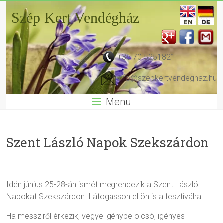
Szép Kert Vendégház
+36 70 5251821
info@szepkertvendeghaz.hu
Menü
Szent László Napok Szekszárdon
Idén június 25-28-án ismét megrendezik a Szent László
Napokat Szekszárdon. Látogasson el ön is a fesztiválra!
Ha messziről érkezik, vegye igénybe olcsó, igényes