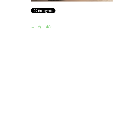
←
Légifotók