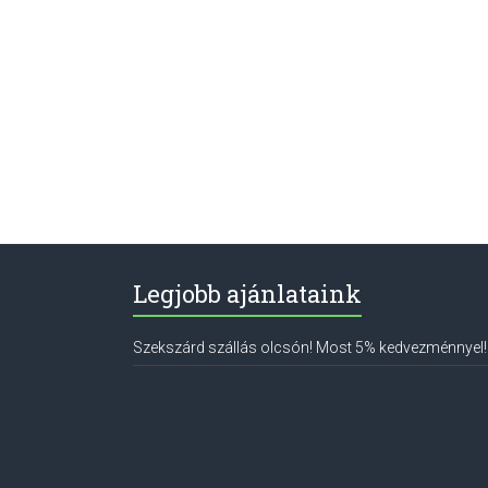
Legjobb ajánlataink
Szekszárd szállás olcsón! Most 5% kedvezménnyel!