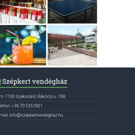
Szépkert vendégház
ím:
7100
Szekszárd
,
Rákóczi u. 158.
lefon:
+36 70 5251821
mail:
info@szepkertvendeghaz.hu