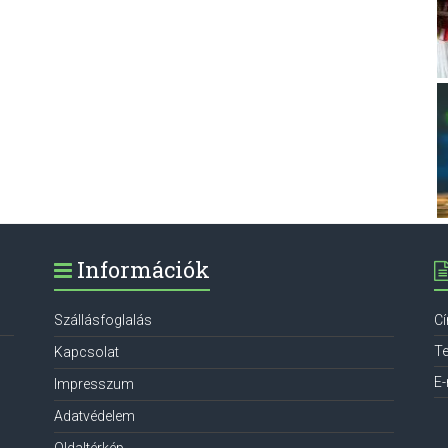
Információk
Szállásfoglalás
C
Te
Kapcsolat
E-
Impresszum
Adatvédelem
Oldaltérkép