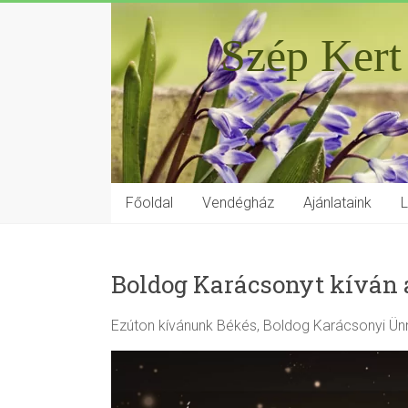
Szép Kert
Főoldal
Vendégház
Ajánlataink
Boldog Karácsonyt kíván 
Ezúton kívánunk Békés, Boldog Karácsonyi Ü