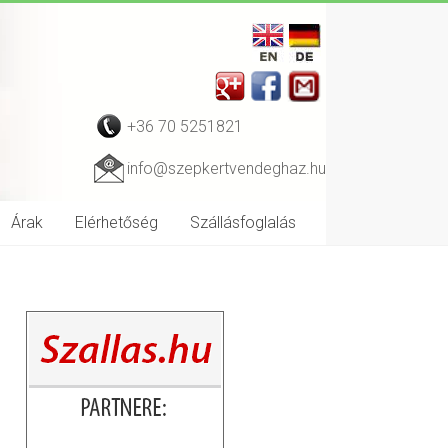
+36 70 5251821
info@szepkertvendeghaz.hu
Árak
Elérhetőség
Szállásfoglalás