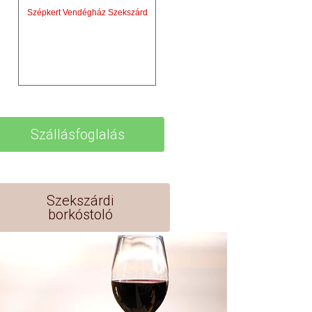
Szépkert Vendégház Szekszárd
Szállásfoglalás
Szekszárdi
borkóstoló