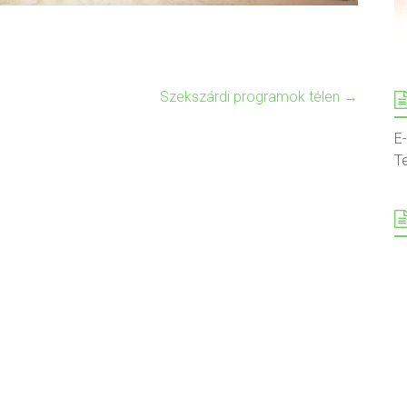
Szekszárdi programok télen
→
E
T