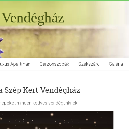
 Vendégház
Luxus Apartman
Garzonszobák
Szekszárd
Galéria
a Szép Kert Vendégház
nnepeket minden kedves vendégünknek!