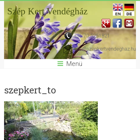
Szép Kert Vendégház
+36 70 5251821
info@szepkertvendeghaz.hu
Menü
szepkert_to