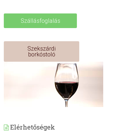
Szállásfoglalás
Szekszárdi
borkóstoló
Elérhetőségek