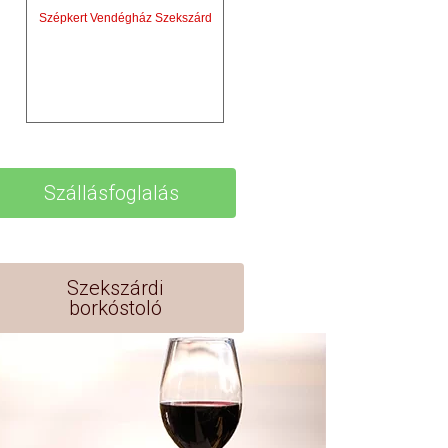
Szépkert Vendégház Szekszárd
Szállásfoglalás
Szekszárdi
borkóstoló