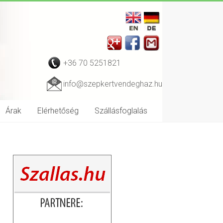
+36 70 5251821
info@szepkertvendeghaz.hu
Árak
Elérhetőség
Szállásfoglalás