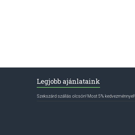
Legjobb ajánlataink
Szekszárd szállás olcsón! Most 5% kedvezménnyel!