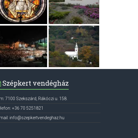
Szépkert vendégház
ím:
7100
Szekszárd
,
Rákóczi u. 158.
lefon:
+36 70 5251821
mail:
info@szepkertvendeghaz.hu