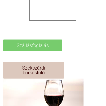
Szállásfoglalás
Szekszárdi
borkóstoló