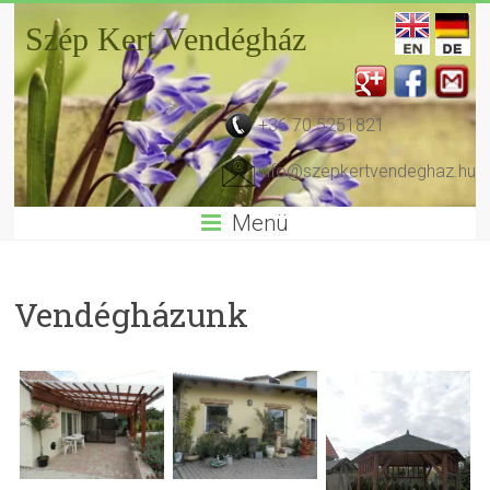
Szép Kert Vendégház
+36 70 5251821
info@szepkertvendeghaz.hu
Menü
Vendégházunk