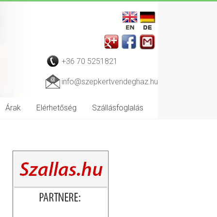
+36 70 5251821
info@szepkertvendeghaz.hu
Árak
Elérhetőség
Szállásfoglalás