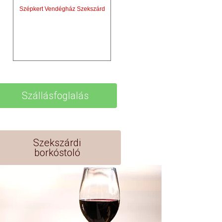
Szépkert Vendégház Szekszárd
Szállásfoglalás
Szekszárdi
borkóstoló