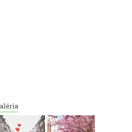
aléria