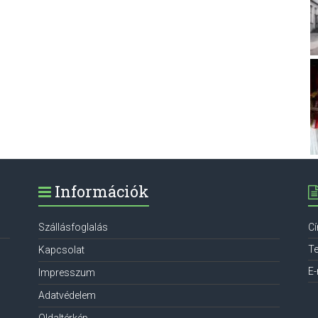
Információk
Szállásfoglalás
C
Te
Kapcsolat
E-
Impresszum
Adatvédelem
Oldaltérkép