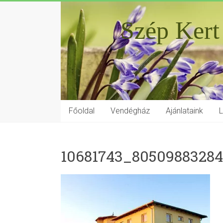
Szép Kert
Főoldal
Vendégház
Ajánlataink
10681743_8050988328