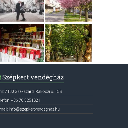
Szépkert vendégház
ím:
7100
Szekszárd
,
Rákóczi u. 158.
lefon:
+36 70 5251821
mail:
info@szepkertvendeghaz.hu