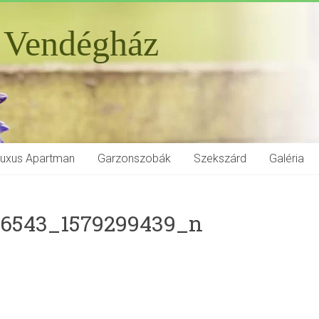
 Vendégház
Luxus Apartman
Garzonszobák
Szekszárd
Galéria
46543_1579299439_n