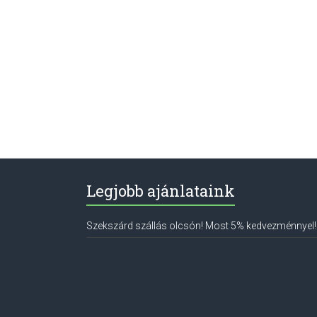
Legjobb ajánlataink
Szekszárd szállás olcsón! Most 5% kedvezménnyel!