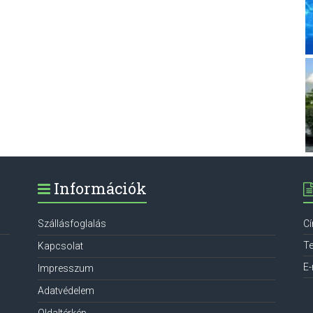
Információk
Szállásfoglalás
C
Te
Kapcsolat
E-
Impresszum
Adatvédelem
Oldaltérkép