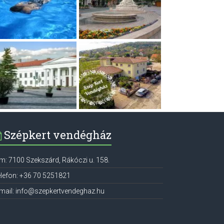
Szépkert vendégház
ím:
7100
Szekszárd
,
Rákóczi u. 158.
lefon:
+36 70 5251821
mail:
info@szepkertvendeghaz.hu