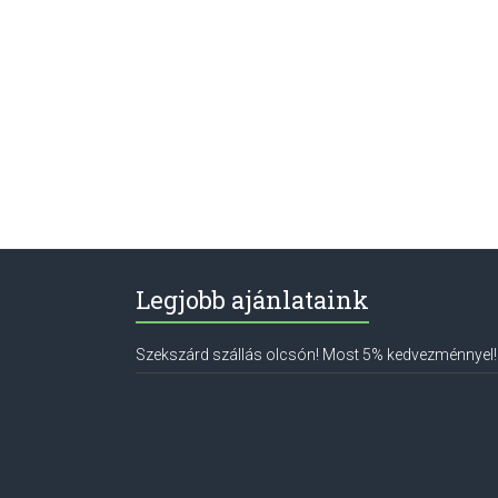
Legjobb ajánlataink
Szekszárd szállás olcsón! Most 5% kedvezménnyel!