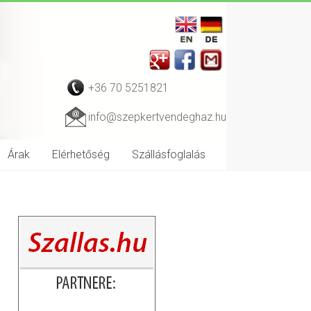
+36 70 5251821
info@szepkertvendeghaz.hu
Árak
Elérhetőség
Szállásfoglalás