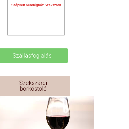
Szépkert Vendégház Szekszárd
Szállásfoglalás
Szekszárdi
borkóstoló