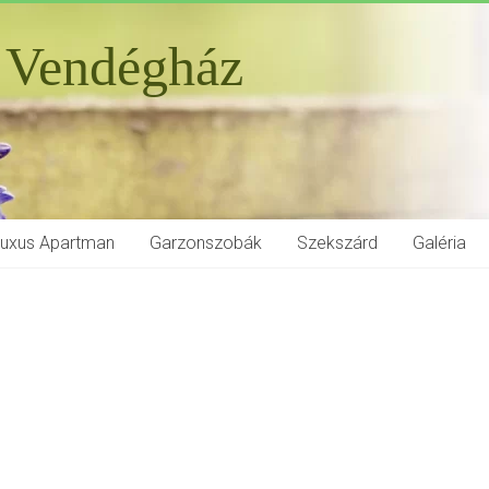
 Vendégház
Luxus Apartman
Garzonszobák
Szekszárd
Galéria