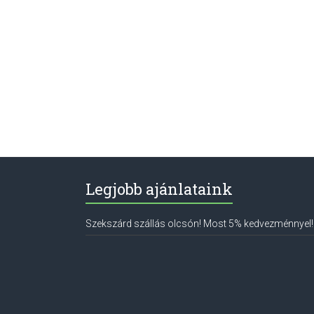
Legjobb ajánlataink
Szekszárd szállás olcsón! Most 5% kedvezménnyel!