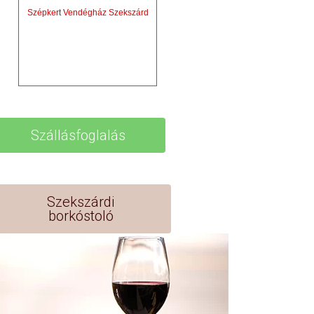
Szépkert Vendégház Szekszárd
Szállásfoglalás
Szekszárdi
borkóstoló