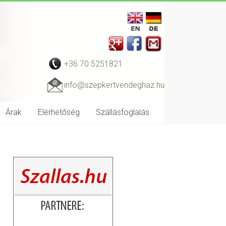
+36 70 5251821
info@szepkertvendeghaz.hu
Árak
Elérhetőség
Szállásfoglalás