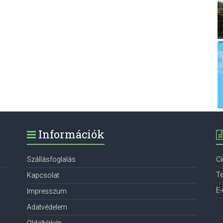
Információk
Szállásfoglalás
C
Te
Kapcsolat
E-
Impresszum
Adatvédelem
Oldaltérkép