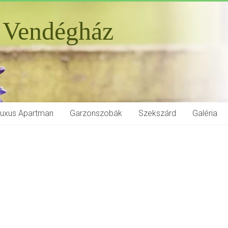
 Vendégház
Luxus Apartman
Garzonszobák
Szekszárd
Galéria