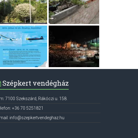
Szépkert vendégház
ím:
7100
Szekszárd
,
Rákóczi u. 158.
lefon:
+36 70 5251821
mail:
info@szepkertvendeghaz.hu