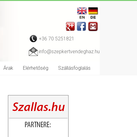
+36 70 5251821
info@szepkertvendeghaz.hu
Árak
Elérhetőség
Szállásfoglalás