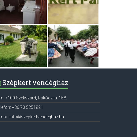
Szépkert vendégház
ím:
7100
Szekszárd
,
Rákóczi u. 158.
lefon:
+36 70 5251821
mail:
info@szepkertvendeghaz.hu