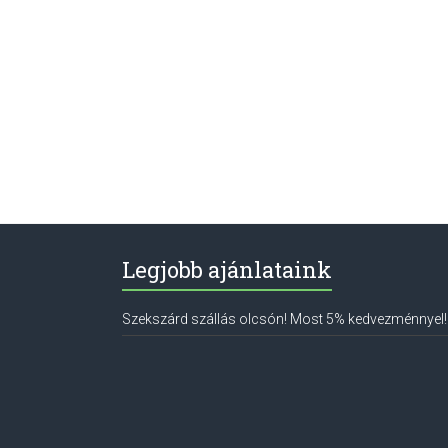
Legjobb ajánlataink
Szekszárd szállás olcsón! Most 5% kedvezménnyel!