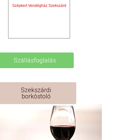
Szépkert Vendégház Szekszárd
Szállásfoglalás
Szekszárdi
borkóstoló