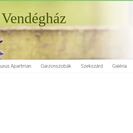
 Vendégház
Luxus Apartman
Garzonszobák
Szekszárd
Galéria