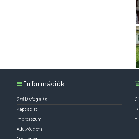
Információk
Szállásfoglalás
C
Te
Kapcsolat
E-
Impresszum
Adatvédelem
Oldaltérkép