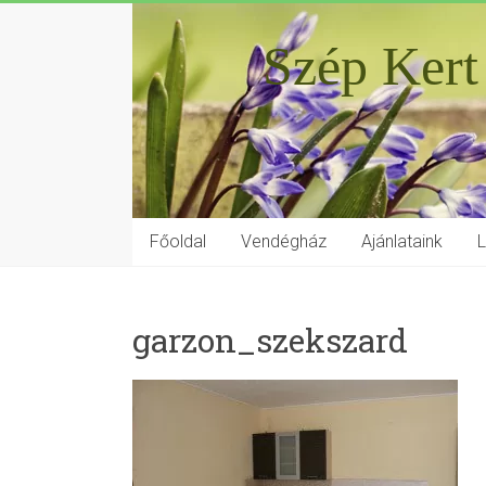
Szép Kert
Főoldal
Vendégház
Ajánlataink
garzon_szekszard