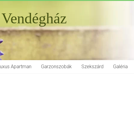
 Vendégház
Luxus Apartman
Garzonszobák
Szekszárd
Galéria