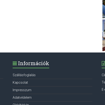
Információk
Szállásfoglalás
C
Te
Kapcsolat
E-
Impresszum
Adatvédelem
Oldaltérkép