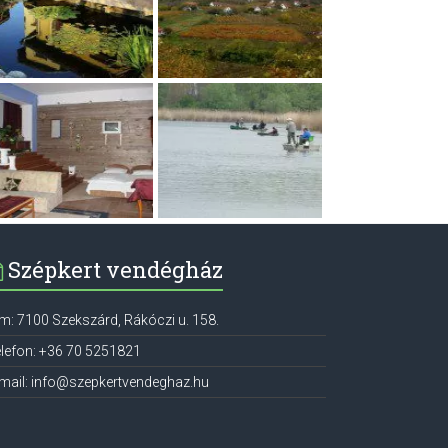
Szépkert vendégház
ím:
7100
Szekszárd
,
Rákóczi u. 158.
lefon:
+36 70 5251821
mail:
info@szepkertvendeghaz.hu