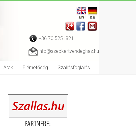
+36 70 5251821
info@szepkertvendeghaz.hu
Árak
Elérhetőség
Szállásfoglalás