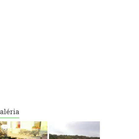
aléria