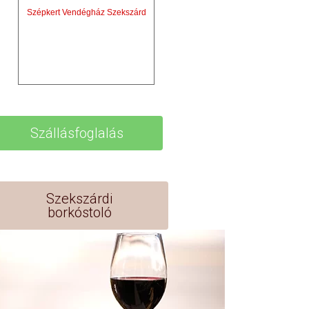
Szépkert Vendégház Szekszárd
Szállásfoglalás
Szekszárdi
borkóstoló