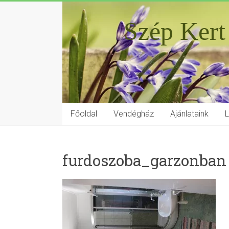
Szép Kert
Főoldal
Vendégház
Ajánlataink
furdoszoba_garzonban