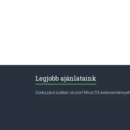
Legjobb ajánlataink
Szekszárd szállás olcsón! Most 5% kedvezménnyel!