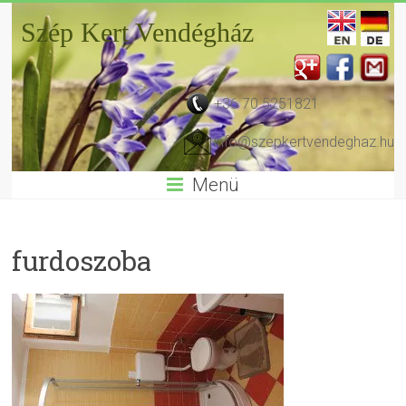
Szép Kert Vendégház
+36 70 5251821
info@szepkertvendeghaz.hu
Menü
furdoszoba