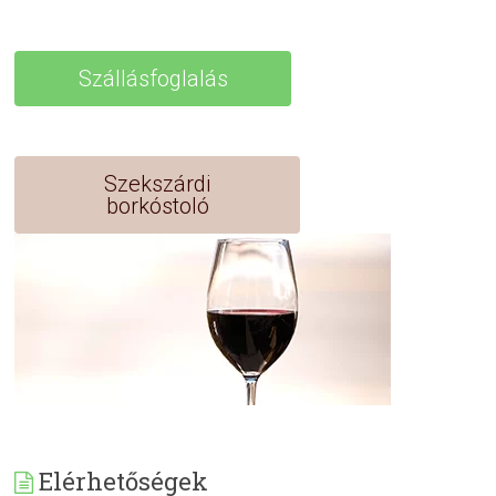
Szállásfoglalás
Szekszárdi
borkóstoló
Elérhetőségek