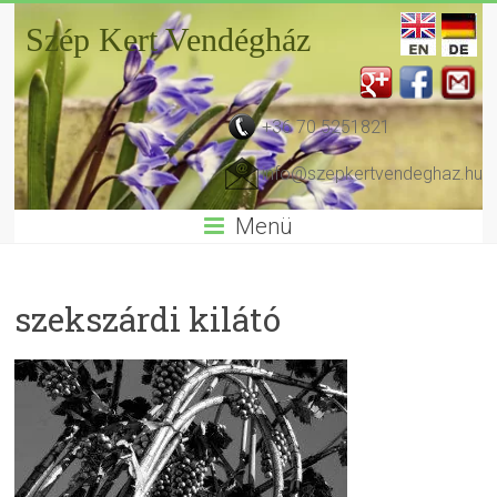
Szép Kert Vendégház
+36 70 5251821
info@szepkertvendeghaz.hu
Menü
szekszárdi kilátó