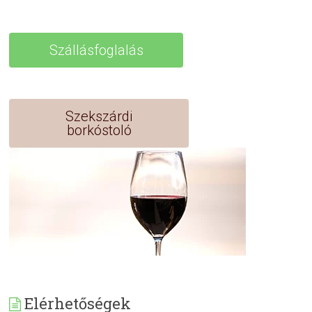
Szállásfoglalás
Szekszárdi
borkóstoló
Elérhetőségek