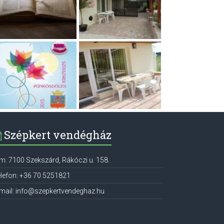
Szépkert vendégház
ím:
7100
Szekszárd
,
Rákóczi u. 158.
lefon:
+36 70 5251821
mail:
info@szepkertvendeghaz.hu