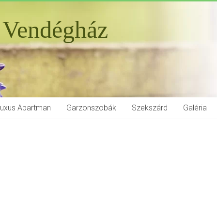
 Vendégház
Luxus Apartman
Garzonszobák
Szekszárd
Galéria