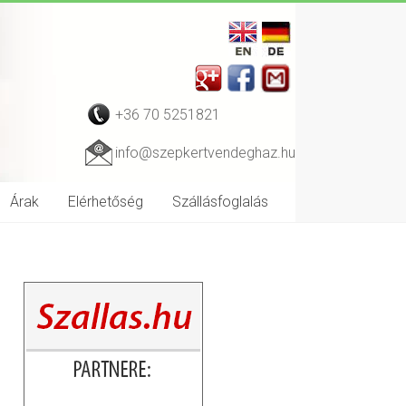
+36 70 5251821
info@szepkertvendeghaz.hu
Árak
Elérhetőség
Szállásfoglalás