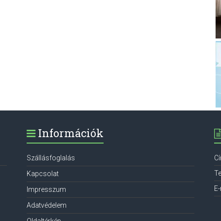
Információk
Szállásfoglalás
C
Te
Kapcsolat
E-
Impresszum
Adatvédelem
Oldaltérkép