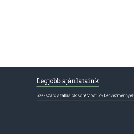
Legjobb ajánlataink
Szekszárd szállás olcsón! Most 5% kedvezménnyel!