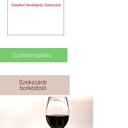
Szépkert Vendégház Szekszárd
Szállásfoglalás
Szekszárdi
borkóstoló