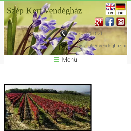
Szép Kert Vendégház
+36 70 5251821
info@szepkertvendeghaz.hu
Menü