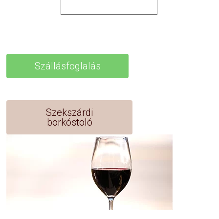
Szállásfoglalás
Szekszárdi
borkóstoló