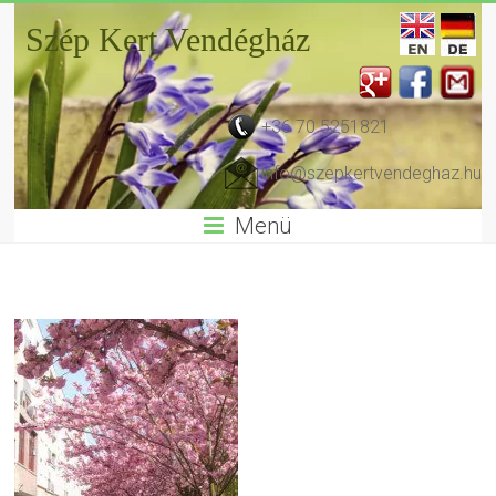
Szép Kert Vendégház
+36 70 5251821
info@szepkertvendeghaz.hu
Menü