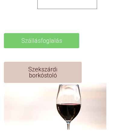
Szállásfoglalás
Szekszárdi
borkóstoló