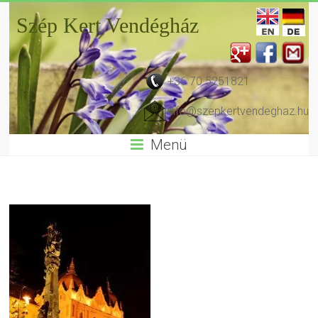
Szép Kert Vendégház
+36 70 5251821
info@szepkertvendeghaz.hu
Menü