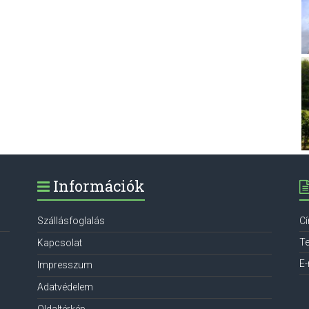
Információk
Szállásfoglalás
C
Te
Kapcsolat
E-
Impresszum
Adatvédelem
Oldaltérkép