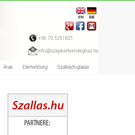
+36 70 5251821
info@szepkertvendeghaz.hu
Árak
Elérhetőség
Szállásfoglalás