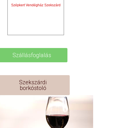
Szépkert Vendégház Szekszárd
Szállásfoglalás
Szekszárdi
borkóstoló