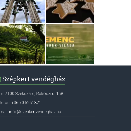
Szépkert vendégház
ím:
7100
Szekszárd
,
Rákóczi u. 158.
lefon:
+36 70 5251821
mail:
info@szepkertvendeghaz.hu