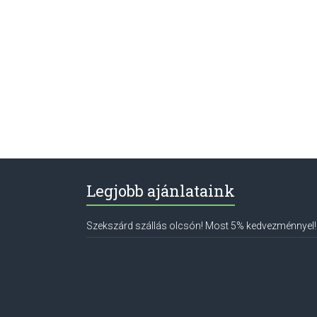
Legjobb ajánlataink
Szekszárd szállás olcsón! Most 5% kedvezménnyel!