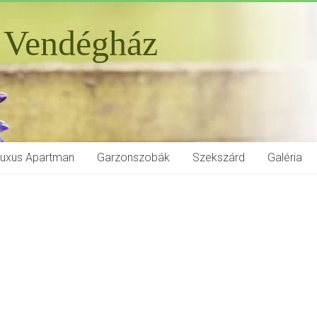
 Vendégház
Luxus Apartman
Garzonszobák
Szekszárd
Galéria