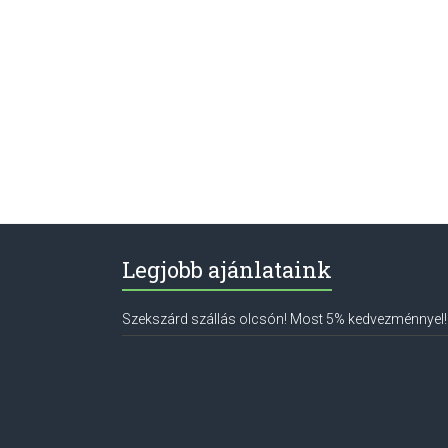
Legjobb ajánlataink
Szekszárd szállás olcsón! Most 5% kedvezménnyel!