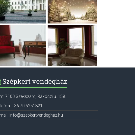
Szépkert vendégház
ím:
7100
Szekszárd
,
Rákóczi u. 158.
lefon:
+36 70 5251821
mail:
info@szepkertvendeghaz.hu