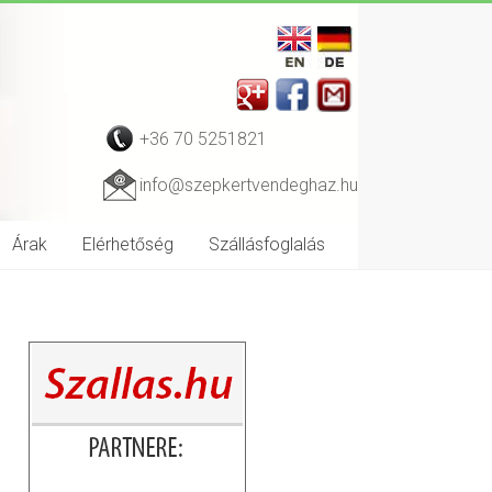
+36 70 5251821
info@szepkertvendeghaz.hu
Árak
Elérhetőség
Szállásfoglalás