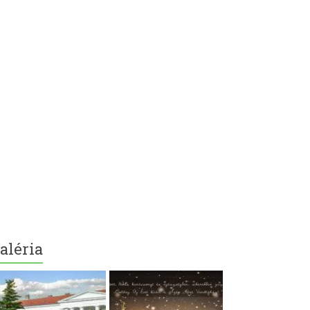
aléria