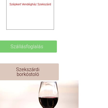
Szépkert Vendégház Szekszárd
Szállásfoglalás
Szekszárdi
borkóstoló