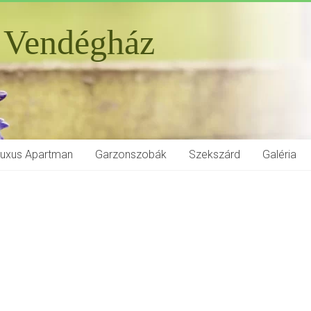
 Vendégház
Luxus Apartman
Garzonszobák
Szekszárd
Galéria