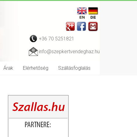
+36 70 5251821
info@szepkertvendeghaz.hu
Árak
Elérhetőség
Szállásfoglalás