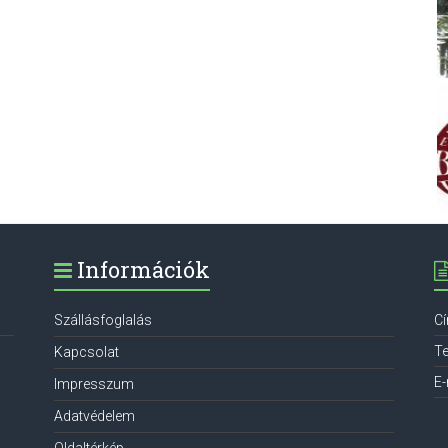
Információk
Szállásfoglalás
C
Te
Kapcsolat
E-
Impresszum
Adatvédelem
Oldaltérkép