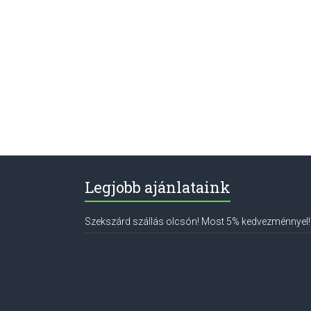
Legjobb ajánlataink
Szekszárd szállás olcsón! Most 5% kedvezménnyel!