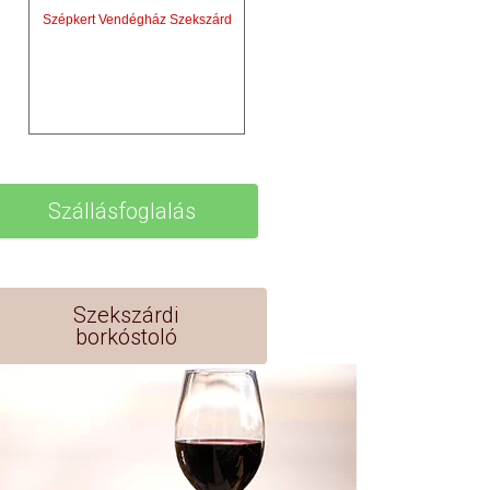
Szépkert Vendégház Szekszárd
Szállásfoglalás
Szekszárdi
borkóstoló