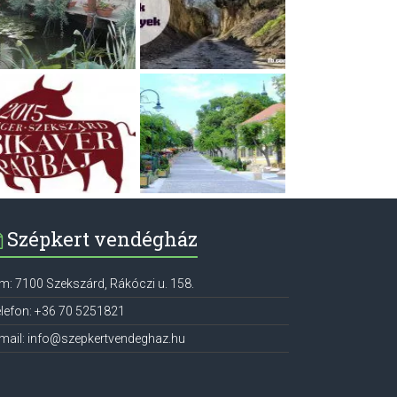
Szépkert vendégház
ím:
7100
Szekszárd
,
Rákóczi u. 158.
lefon:
+36 70 5251821
mail:
info@szepkertvendeghaz.hu