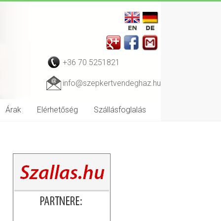
+36 70 5251821
info@szepkertvendeghaz.hu
Árak
Elérhetőség
Szállásfoglalás