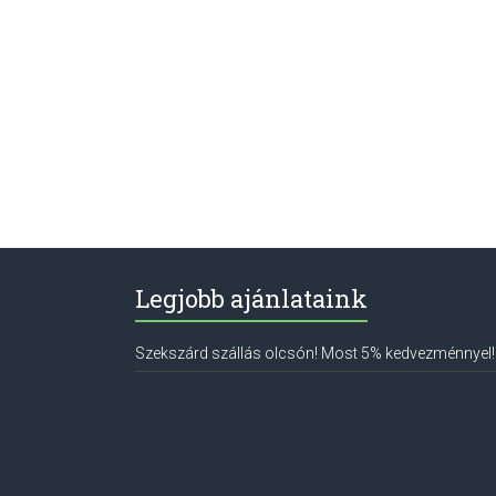
Legjobb ajánlataink
Szekszárd szállás olcsón! Most 5% kedvezménnyel!