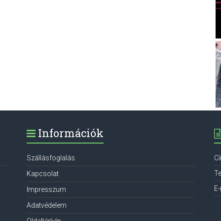
Információk
Szállásfoglalás
C
Te
Kapcsolat
E-
Impresszum
Adatvédelem
Oldaltérkép