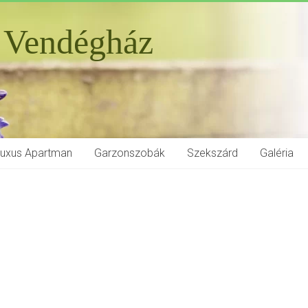
 Vendégház
Luxus Apartman
Garzonszobák
Szekszárd
Galéria