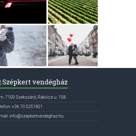
Szépkert vendégház
ím:
7100
Szekszárd
,
Rákóczi u. 158.
lefon:
+36 70 5251821
mail:
info@szepkertvendeghaz.hu