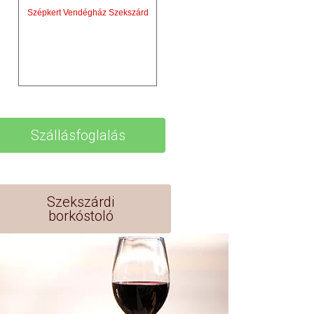
Szépkert Vendégház Szekszárd
Szállásfoglalás
Szekszárdi
borkóstoló