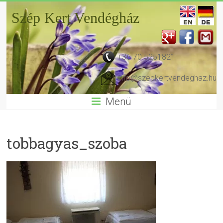
Szép Kert Vendégház
+36 70 5251821
info@szepkertvendeghaz.hu
Menü
tobbagyas_szoba