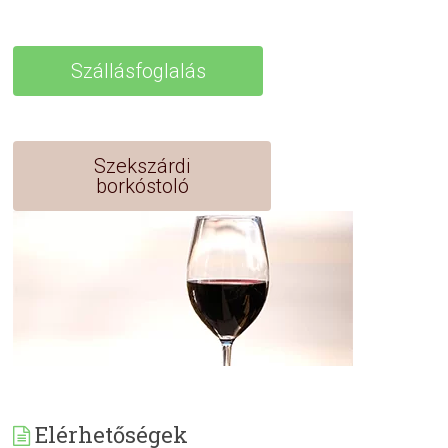
Szállásfoglalás
Szekszárdi
borkóstoló
Elérhetőségek