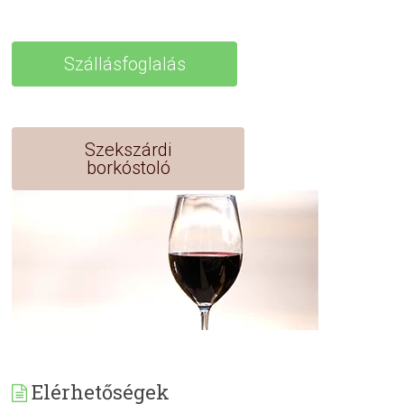
Szállásfoglalás
Szekszárdi
borkóstoló
Elérhetőségek