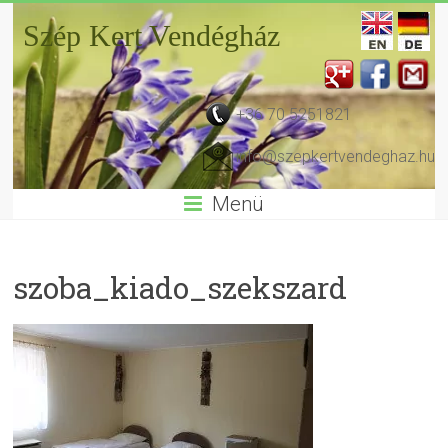
Szép Kert Vendégház
+36 70 5251821
info@szepkertvendeghaz.hu
Menü
szoba_kiado_szekszard