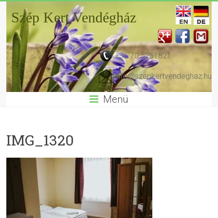
Szép Kert Vendégház
+36 70 5251821
info@szepkertvendeghaz.hu
Menü
IMG_1320