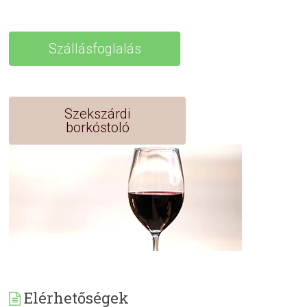
Szállásfoglalás
Szekszárdi
borkóstoló
Elérhetőségek