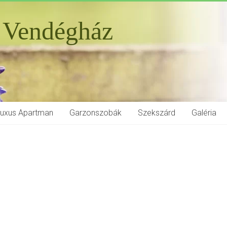
 Vendégház
Luxus Apartman
Garzonszobák
Szekszárd
Galéria