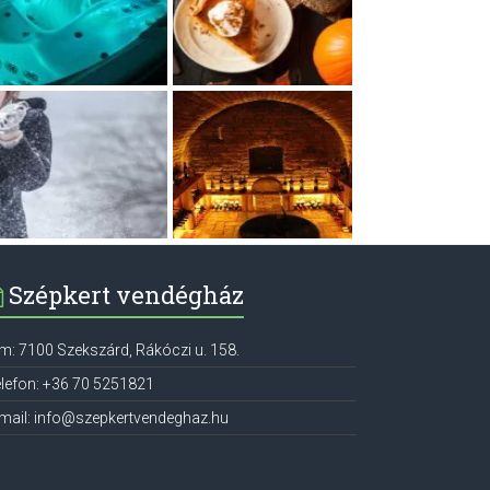
Szépkert vendégház
ím:
7100
Szekszárd
,
Rákóczi u. 158.
lefon:
+36 70 5251821
mail:
info@szepkertvendeghaz.hu