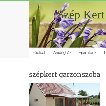
Szép Kert
Főoldal
Vendégház
Ajánlataink
szépkert garzonszoba