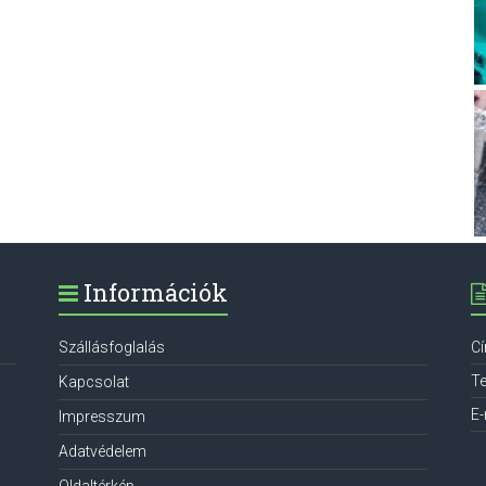
Információk
Szállásfoglalás
C
Te
Kapcsolat
E-
Impresszum
Adatvédelem
Oldaltérkép