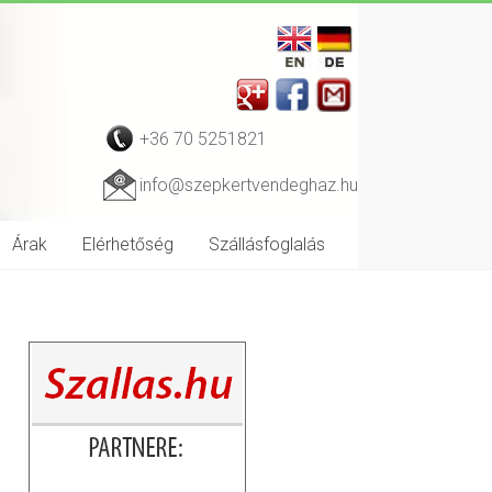
+36 70 5251821
info@szepkertvendeghaz.hu
Árak
Elérhetőség
Szállásfoglalás