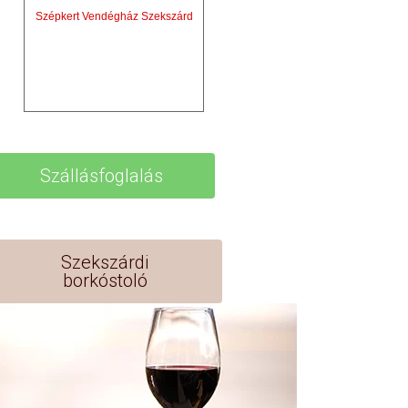
Szépkert Vendégház Szekszárd
Szállásfoglalás
Szekszárdi
borkóstoló