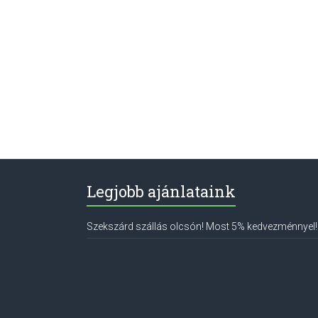
Legjobb ajánlataink
Szekszárd szállás olcsón! Most 5% kedvezménnyel!