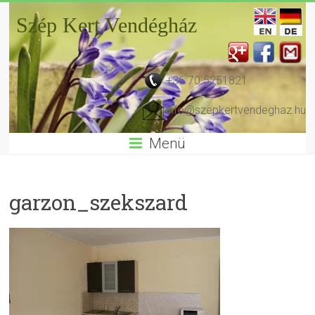
Szép Kert Vendégház
+36 70 5251821
info@szepkertvendeghaz.hu
Menü
garzon_szekszard