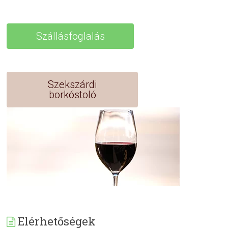
Szállásfoglalás
Szekszárdi
borkóstoló
Elérhetőségek