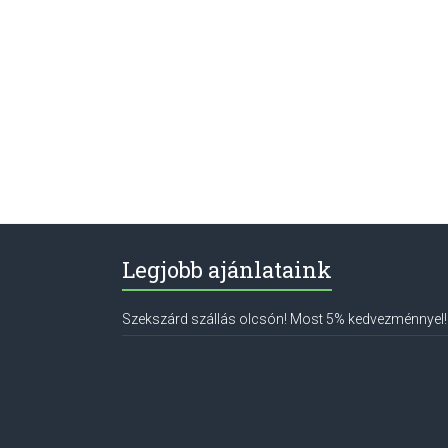
Legjobb ajánlataink
Szekszárd szállás olcsón! Most 5% kedvezménnyel!