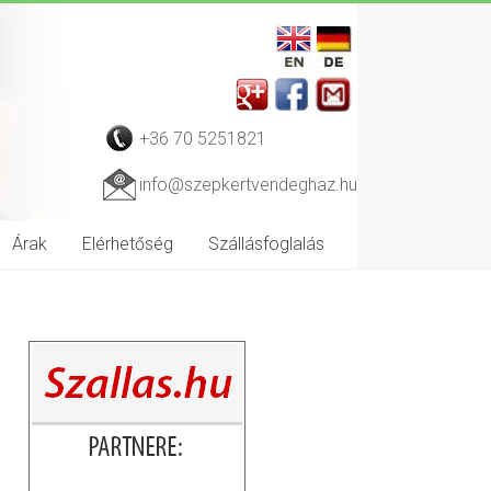
+36 70 5251821
info@szepkertvendeghaz.hu
Árak
Elérhetőség
Szállásfoglalás