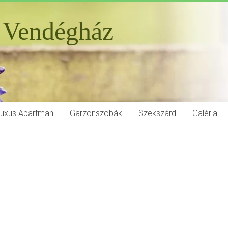
 Vendégház
Luxus Apartman
Garzonszobák
Szekszárd
Galéria