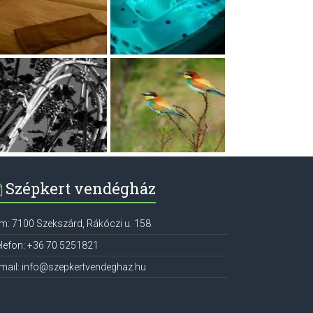
Szépkert vendégház
ím:
7100
Szekszárd
,
Rákóczi u. 158.
lefon:
+36 70 5251821
mail:
info@szepkertvendeghaz.hu