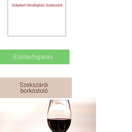
Szépkert Vendégház Szekszárd
Szállásfoglalás
Szekszárdi
borkóstoló