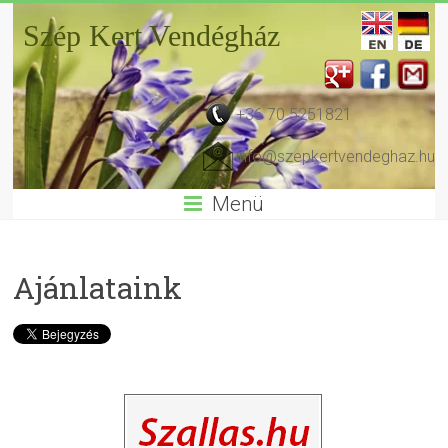
Szép Kert Vendégház
+36 70 5251821
info@szepkertvendeghaz.hu
Menü
Ajánlataink