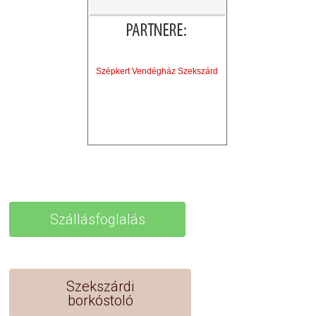
Szépkert Vendégház Szekszárd
Szállásfoglalás
Szekszárdi
borkóstoló