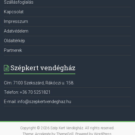
Szállásfoglalás
Kapcsolat
Impresszum
Adatvédelem
Oldaltérkép
Partnerek
Szépkert vendégház
Cím:
7100
Szekszárd
,
Rákóczi u. 158.
Telefon:
+36 70 5251821
E-mail:
info@szepkertvendeghaz.hu
Copyright © 2026
Szép Kert Vendégház
. All rights reserved.
Theme:
Accelerate
by ThemeGrill. Powered by
WordPress
.