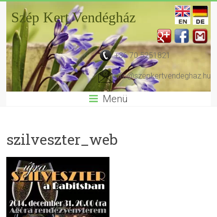
Szép Kert Vendégház
+36 70 5251821
info@szepkertvendeghaz.hu
Menü
szilveszter_web