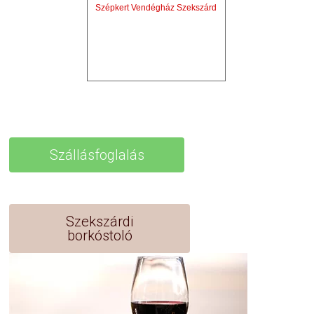
Szépkert Vendégház Szekszárd
Szállásfoglalás
Szekszárdi
borkóstoló