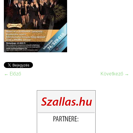
← Előző
Következő →