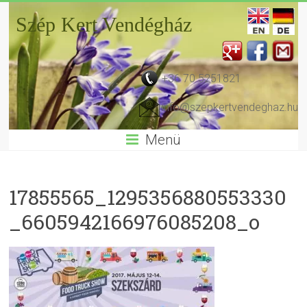
Szép Kert Vendégház
+36 70 5251821
info@szepkertvendeghaz.hu
Menü
17855565_1295356880553330
_6605942166976085208_o