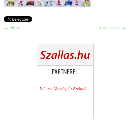
← Előző
Következő →
Szépkert Vendégház Szekszárd