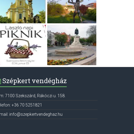
Szépkert vendégház
ím:
7100
Szekszárd
,
Rákóczi u. 158.
lefon:
+36 70 5251821
mail:
info@szepkertvendeghaz.hu