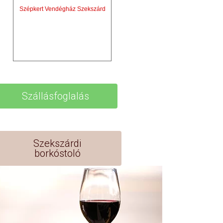
Szépkert Vendégház Szekszárd
Szállásfoglalás
Szekszárdi
borkóstoló