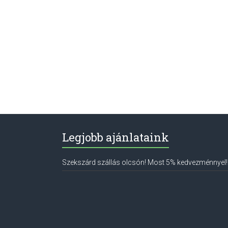
Legjobb ajánlataink
Szekszárd szállás olcsón! Most 5% kedvezménnyel!