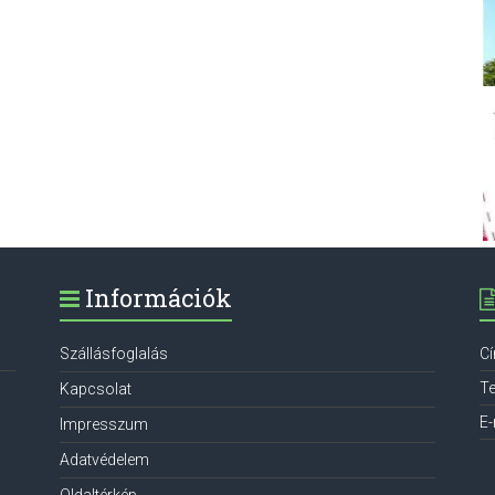
Információk
Szállásfoglalás
C
Te
Kapcsolat
E-
Impresszum
Adatvédelem
Oldaltérkép