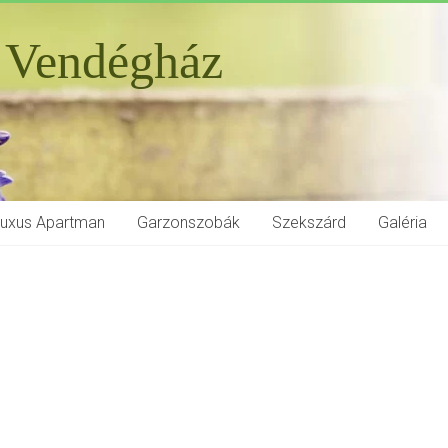
 Vendégház
Luxus Apartman
Garzonszobák
Szekszárd
Galéria