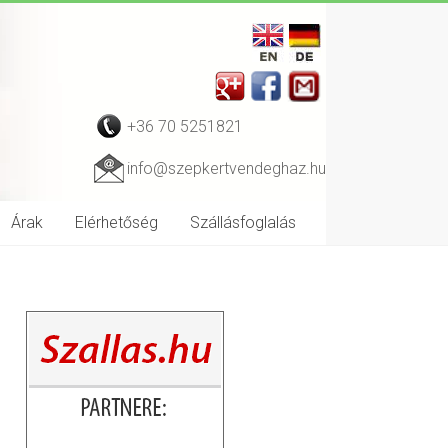
+36 70 5251821
info@szepkertvendeghaz.hu
Árak
Elérhetőség
Szállásfoglalás