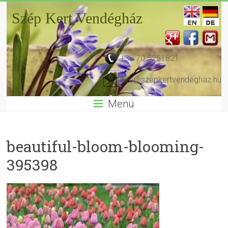
Szép Kert Vendégház
+36 70 5251821
info@szepkertvendeghaz.hu
Menü
beautiful-bloom-blooming-
395398