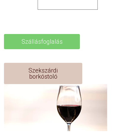
Szállásfoglalás
Szekszárdi
borkóstoló