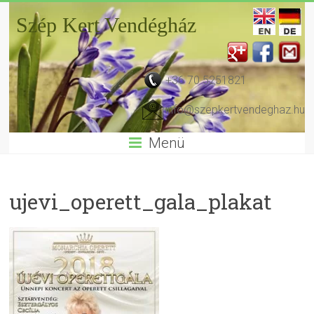
Szép Kert Vendégház
+36 70 5251821
info@szepkertvendeghaz.hu
Menü
ujevi_operett_gala_plakat