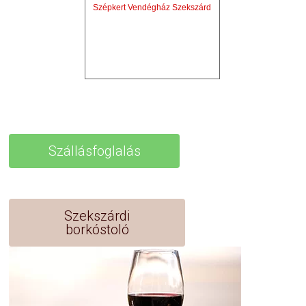
Szépkert Vendégház Szekszárd
Szállásfoglalás
Szekszárdi
borkóstoló