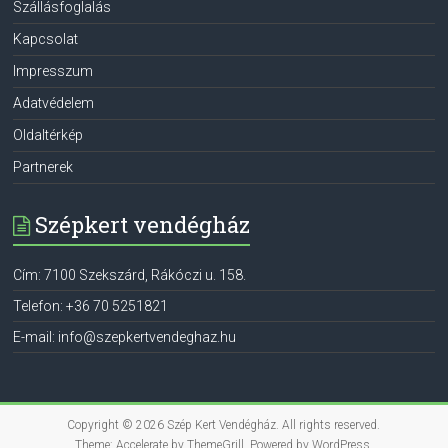
Szállásfoglalás
Kapcsolat
Impresszum
Adatvédelem
Oldaltérkép
Partnerek
Szépkert vendégház
Cím:
7100
Szekszárd
,
Rákóczi u. 158.
Telefon:
+36 70 5251821
E-mail:
info@szepkertvendeghaz.hu
Copyright © 2026
Szép Kert Vendégház
. All rights reserved.
Theme:
Accelerate
by ThemeGrill. Powered by
WordPress
.