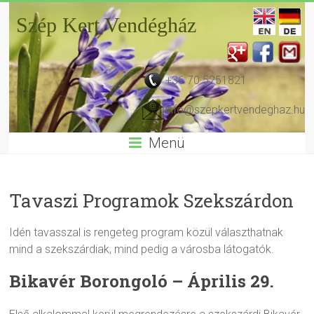
Szép Kert Vendégház
+36 70 5251821
info@szepkertvendeghaz.hu
Menü
Tavaszi Programok Szekszárdon
Idén tavasszal is rengeteg program közül választhatnak
mind a szekszárdiak, mind pedig a városba látogatók.
Bikavér Borongoló – Április 29.