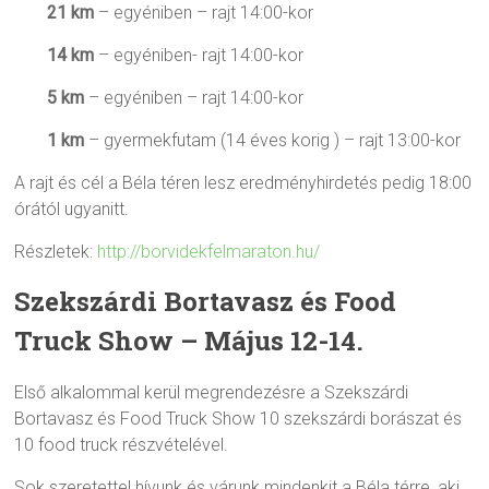
21 km
– egyéniben – rajt 14:00-kor
14 km
– egyéniben- rajt 14:00-kor
5 km
– egyéniben – rajt 14:00-kor
1 km
– gyermekfutam (14 éves korig ) – rajt 13:00-kor
A rajt és cél a Béla téren lesz eredményhirdetés pedig 18:00
órától ugyanitt.
Részletek:
http://borvidekfelmaraton.hu/
Szekszárdi Bortavasz és Food
Truck Show – Május 12-14.
Első alkalommal kerül megrendezésre a Szekszárdi
Bortavasz és Food Truck Show 10 szekszárdi borászat és
10 food truck részvételével.
Sok szeretettel hívunk és várunk mindenkit a Béla térre, aki