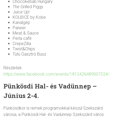
Chocokebab Hungary
The Grilled Piggy
Juice Up!
KOLBICE by Kobe
Kanálgép
Paneer
Meat & Sauce
Perla cafè
CrepeZilla
Twist&Chips
Tütü Gasztró Busz
Részletek:
https://www.facebook.com/events/1812426489007524/
Pünkösdi Hal- és Vadünnep –
Június 2-4.
Pünkösdkor is remek programokkal készül Szekszárd
városa, a Pünkösdi Hal- és Vadünnep Szekszárd város