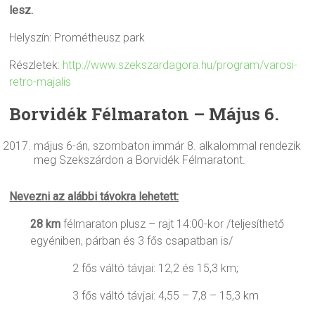
lesz.
Helyszín: Prométheusz park
Részletek:
http://www.szekszardagora.hu/program/varosi-
retro-majalis
Borvidék Félmaraton – Május 6.
május 6-án, szombaton immár 8. alkalommal rendezik
meg Szekszárdon a Borvidék Félmaratont.
Nevezni az alábbi távokra lehetett:
28 km
félmaraton plusz – rajt 14:00-kor /teljesíthető
egyéniben, párban és 3 fős csapatban is/
2 fős váltó távjai: 12,2 és 15,3 km;
3 fős váltó távjai: 4,55 – 7,8 – 15,3 km