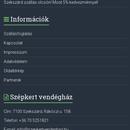
Szekszárd szállás olcsón! Most 5% kedvezménnyel!
Információk
Szállásfoglalás
Kapcsolat
Impresszum
Adatvédelem
Oldaltérkép
Partnerek
Szépkert vendégház
Cím:
7100
Szekszárd
,
Rákóczi u. 158.
Telefon:
+36 70 5251821
E-mail:
info@szepkertvendeghaz.hu