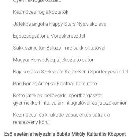
Gyermekfoglalkoztató
Kézműves foglalkoztatók
Játékos angol a Happy Stars Nyelviskolával
Egészségsátor a Vöröskereszttel
Sakk szimultán Balázs Imre sakk oktatóval
Magyar Honvédség tájékoztató sátor
Kajakozás a Szekszárd Kajak-Kenu Sportegyesülettel
Bad Bones Amerkai Football bemutató
Retro játékok: céllövölde, sporthorgászat,
gyermekkörhinta, valamint ugrálóvár és játszókamion
Kézműves- és kirakodó vásár, étkes sátrak a
rendezvény körül
Eső esetén a helyszín a Babits Mihály Kulturális Központ