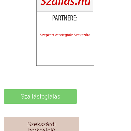
Szépkert Vendégház Szekszárd
Szállásfoglalás
Szekszárdi
borkóstoló