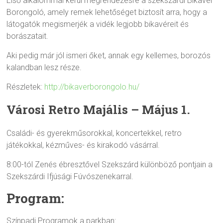
Első alkalommal kerül megrendezésre a szekszárdi Bikavér
Borongoló, amely remek lehetőséget biztosít arra, hogy a
látogatók megismerjék a vidék legjobb bikavéreit és
borászatait.
Aki pedig már jól ismeri őket, annak egy kellemes, borozós
kalandban lesz része.
Részletek:
http://bikaverborongolo.hu/
Városi Retro Majális – Május 1.
Családi- és gyerekműsorokkal, koncertekkel, retro
játékokkal, kézműves- és kirakodó vásárral.
8:00-tól Zenés ébresztővel Szekszárd különböző pontjain a
Szekszárdi Ifjúsági Fúvószenekarral.
Program:
Színpadi Programok a parkban: