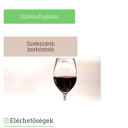
Szállásfoglalás
Szekszárdi
borkóstoló
Elérhetőségek