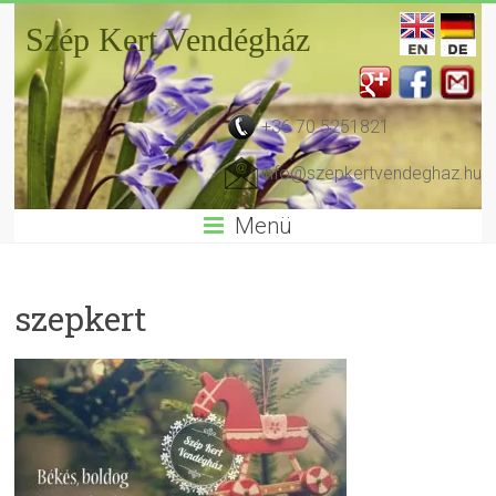
Szép Kert Vendégház
+36 70 5251821
info@szepkertvendeghaz.hu
Menü
szepkert