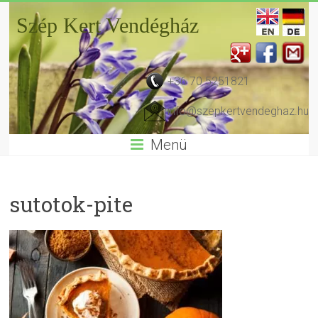
Szép Kert Vendégház
+36 70 5251821
info@szepkertvendeghaz.hu
Menü
sutotok-pite