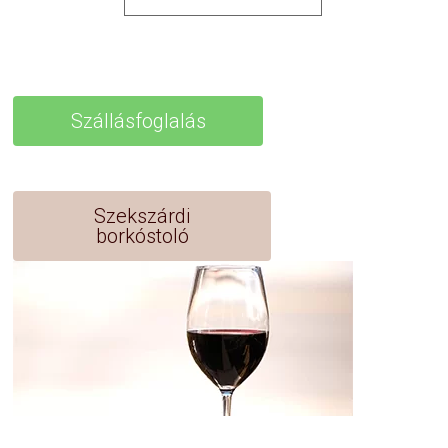
Szállásfoglalás
Szekszárdi
borkóstoló