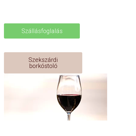
Szállásfoglalás
Szekszárdi
borkóstoló