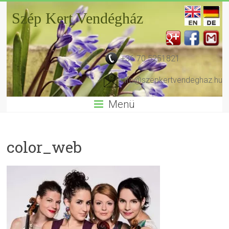
Szép Kert Vendégház
+36 70 5251821
info@szepkertvendeghaz.hu
Menü
color_web