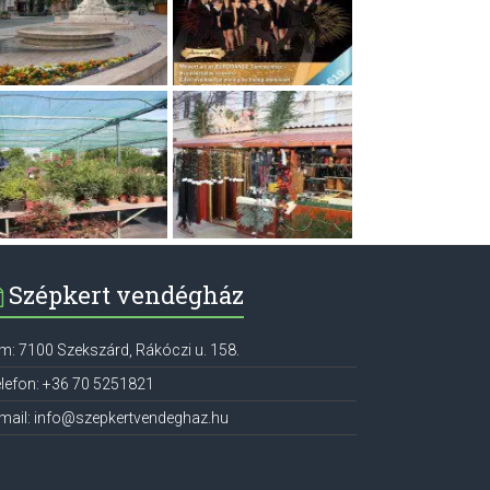
Szépkert vendégház
ím:
7100
Szekszárd
,
Rákóczi u. 158.
lefon:
+36 70 5251821
mail:
info@szepkertvendeghaz.hu