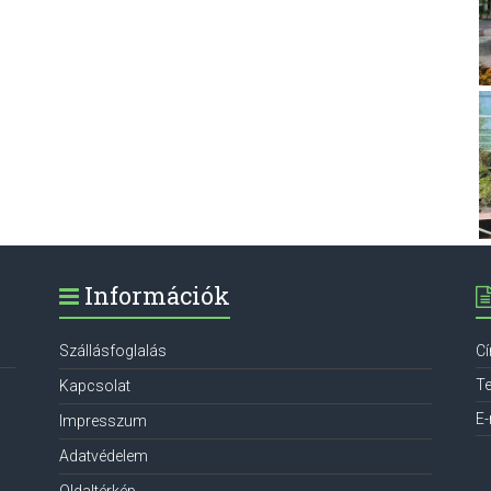
Információk
Szállásfoglalás
C
Te
Kapcsolat
E-
Impresszum
Adatvédelem
Oldaltérkép