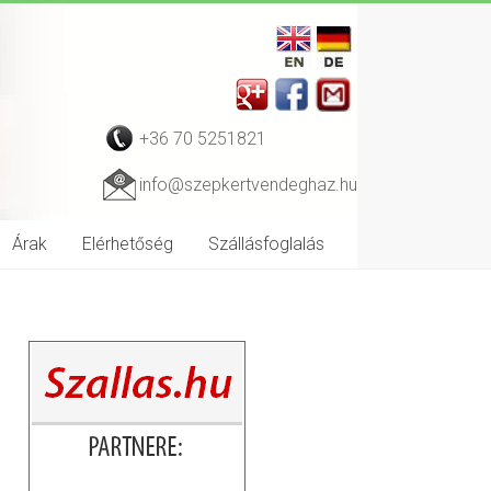
+36 70 5251821
info@szepkertvendeghaz.hu
Árak
Elérhetőség
Szállásfoglalás