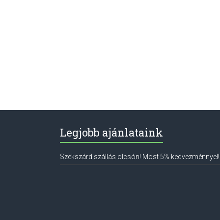
Legjobb ajánlataink
Szekszárd szállás olcsón! Most 5% kedvezménnyel!