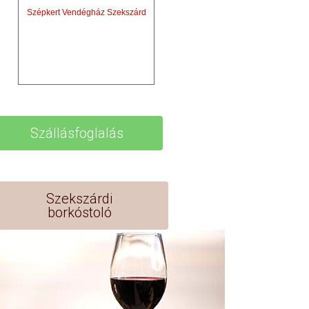
Szépkert Vendégház Szekszárd
Szállásfoglalás
Szekszárdi
borkóstoló