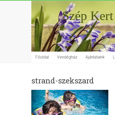
Szép Kert
Főoldal
Vendégház
Ajánlataink
strand-szekszard