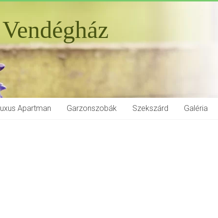
 Vendégház
Luxus Apartman
Garzonszobák
Szekszárd
Galéria