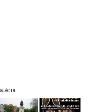
aléria