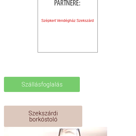
Szépkert Vendégház Szekszárd
Szállásfoglalás
Szekszárdi
borkóstoló