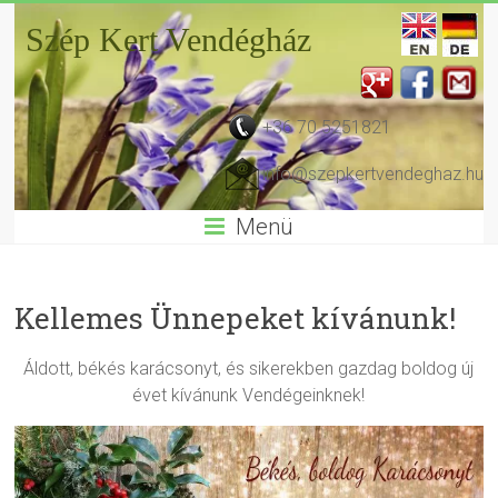
Szép Kert Vendégház
+36 70 5251821
info@szepkertvendeghaz.hu
Menü
Kellemes Ünnepeket kívánunk!
Áldott, békés karácsonyt, és sikerekben gazdag boldog új
évet kívánunk Vendégeinknek!