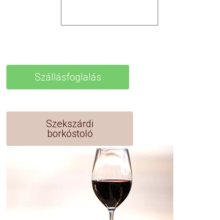
Szállásfoglalás
Szekszárdi
borkóstoló