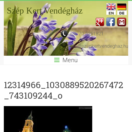
Szép Kert Vendégház
+36 70 5251821
info@szepkertvendeghaz.hu
Menü
12314966_1030889520267472
_743109244_o