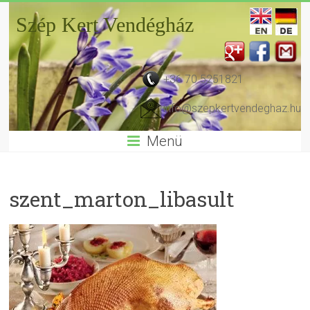
Szép Kert Vendégház
+36 70 5251821
info@szepkertvendeghaz.hu
Menü
szent_marton_libasult