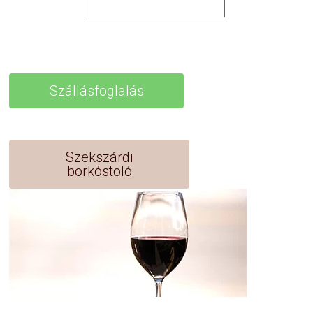
Szállásfoglalás
Szekszárdi
borkóstoló