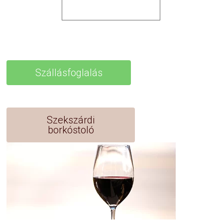
Szállásfoglalás
Szekszárdi
borkóstoló