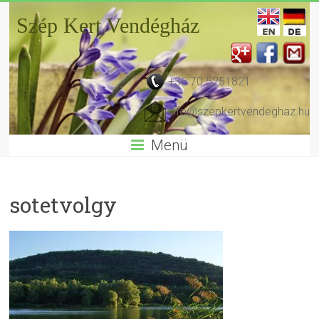
Szép Kert Vendégház
+36 70 5251821
info@szepkertvendeghaz.hu
Menü
sotetvolgy