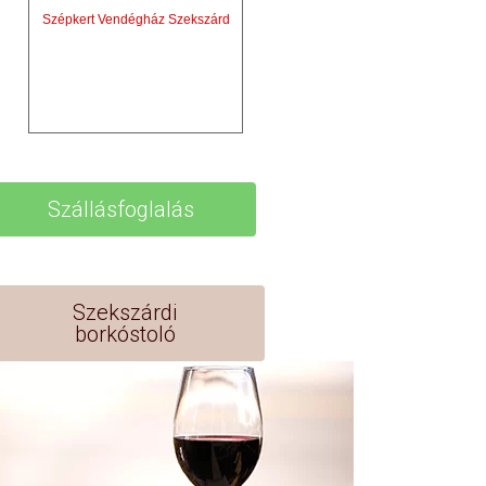
Szépkert Vendégház Szekszárd
Szállásfoglalás
Szekszárdi
borkóstoló