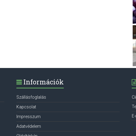
Információk
Szállásfoglalás
C
Te
Kapcsolat
E-
Impresszum
Adatvédelem
Oldaltérkép