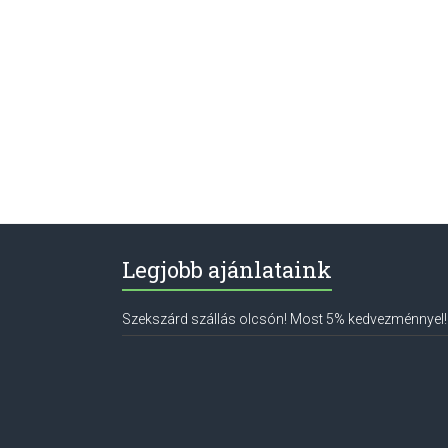
Legjobb ajánlataink
Szekszárd szállás olcsón! Most 5% kedvezménnyel!