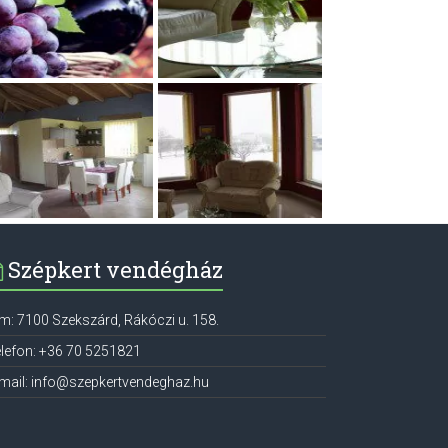
Szépkert vendégház
ím:
7100
Szekszárd
,
Rákóczi u. 158.
lefon:
+36 70 5251821
mail:
info@szepkertvendeghaz.hu