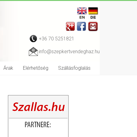
+36 70 5251821
info@szepkertvendeghaz.hu
Árak
Elérhetőség
Szállásfoglalás