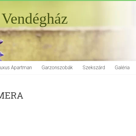
 Vendégház
Luxus Apartman
Garzonszobák
Szekszárd
Galéria
AMERA