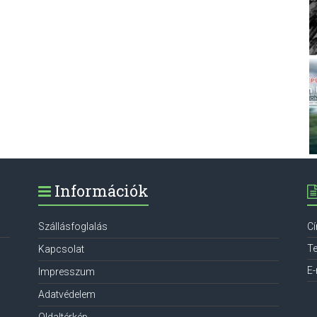
Információk
Szállásfoglalás
C
Te
Kapcsolat
E-
Impresszum
Adatvédelem
Oldaltérkép