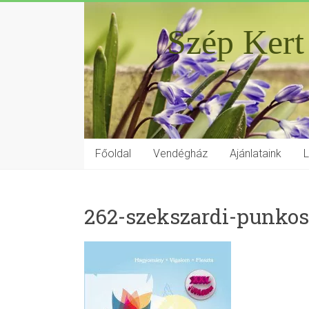
Szép Kert
Főoldal
Vendégház
Ajánlataink
262-szekszardi-punkos