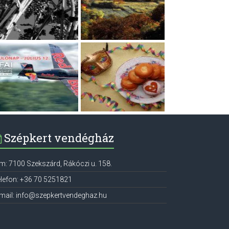
Szépkert vendégház
ím:
7100
Szekszárd
,
Rákóczi u. 158.
lefon:
+36 70 5251821
mail:
info@szepkertvendeghaz.hu