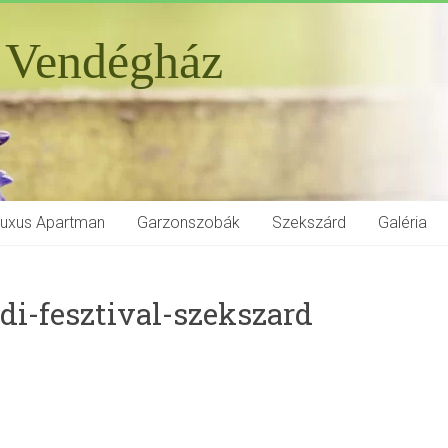
 Vendégház
Luxus Apartman
Garzonszobák
Szekszárd
Galéria
di-fesztival-szekszard