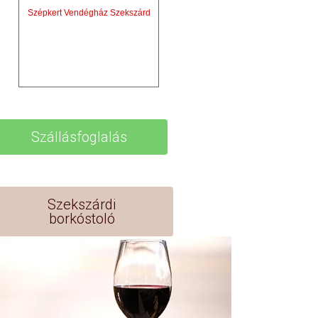
Szépkert Vendégház Szekszárd
Szállásfoglalás
Szekszárdi
borkóstoló