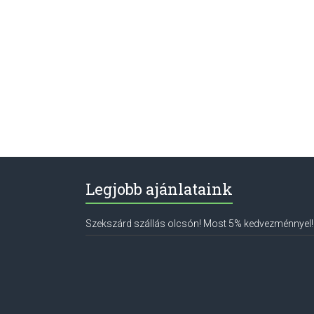
Legjobb ajánlataink
Szekszárd szállás olcsón! Most 5% kedvezménnyel!