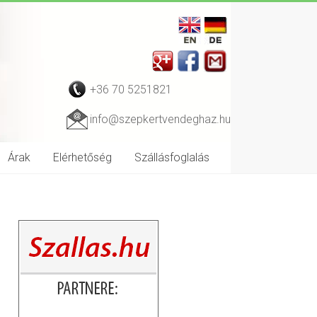
+36 70 5251821
info@szepkertvendeghaz.hu
Árak
Elérhetőség
Szállásfoglalás