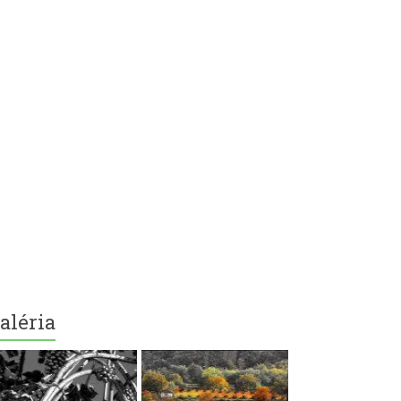
aléria